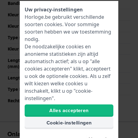
Bandbreedte bij sluiting
16 mm
Uw privacy-instellingen
Kleur Band
Bruin
Horloge.be gebruikt verschillende
soorten
cookies
. Voor sommige
Kleur stiksel
Bruin
soorten hebben we uw toestemming
Type sluiting
Geen
nodig.
De noodzakelijke cookies en
Kleur sluiting
NVT
anonieme statistieken zijn altijd
Lengte band op 12 uur
75 mm
automatisch actief; als u op "alle
(mm)
cookies accepteren" klikt, accepteert
u ook de optionele cookies. Als u zelf
Lengte band op 6 uur (mm)
110 mm
wilt kiezen welke cookies u
Type Bevestiging
Bandpennen
inschakelt, klikt u op "cookie-
instellingen".
Rechte aanzet
Nee
Alles accepteren
Cookie-instellingen
Onlangs bekeken