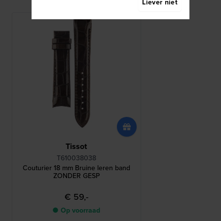
Liever niet
Tissot
T610038038
Couturier 18 mm Bruine leren band
ZONDER GESP
€ 59,-
● Op voorraad