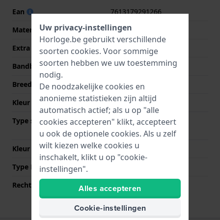
Ean
7613179291266
Uw privacy-instellingen
Materiaal Band
Roestvrij staal
Horloge.be gebruikt verschillende
Extra info
Stainless Steel Bracelet
soorten
cookies
. Voor sommige
soorten hebben we uw toestemming
Bandbreedte
16 mm
nodig.
Breedte bandaanzet
16 mm
De noodzakelijke cookies en
anonieme statistieken zijn altijd
Kleur Band
Zilver
automatisch actief; als u op "alle
Type sluiting
Vlindersluiting met
cookies accepteren" klikt, accepteert
drukknoppen
u ook de optionele cookies. Als u zelf
wilt kiezen welke cookies u
Kleur sluiting
Zilver
inschakelt, klikt u op "cookie-
Type Bevestiging
Bandpennen
instellingen".
Rechte aanzet
Nee
Alles accepteren
Cookie-instellingen