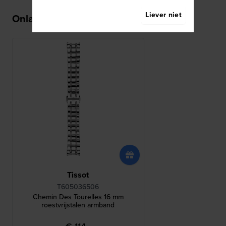
Liever niet
Onlangs bekeken
Tissot
T605036506
Chemin Des Tourelles 16 mm
roestvrijstalen armband