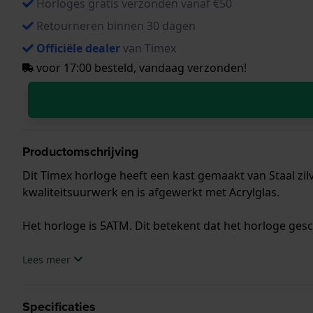
Horloges gratis verzonden vanaf €50
Retourneren binnen 30 dagen
Officiële dealer
van Timex
voor 17:00 besteld, vandaag verzonden!
Productomschrijving
Dit Timex horloge heeft een kast gemaakt van Staal zil
kwaliteitsuurwerk en is afgewerkt met Acrylglas.
Het horloge is 5ATM. Dit betekent dat het horloge ges
.
Lees meer
Specificaties