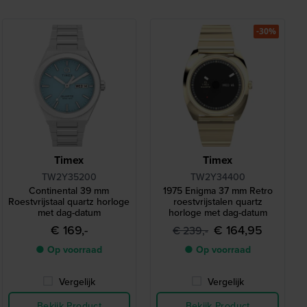
-30%
Timex
Timex
TW2Y35200
TW2Y34400
Continental 39 mm
1975 Enigma 37 mm Retro
Roestvrijstaal quartz horloge
roestvrijstalen quartz
met dag-datum
horloge met dag-datum
€ 169,-
€ 164,95
€ 239,-
● Op voorraad
● Op voorraad
Vergelijk
Vergelijk
Bekijk Product
Bekijk Product