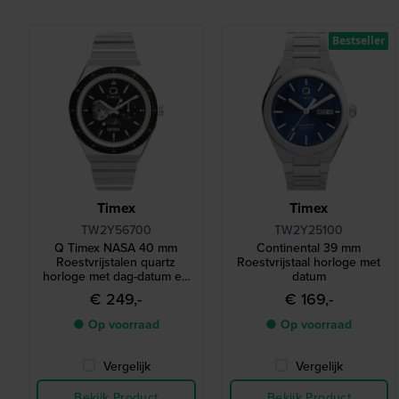
Bestseller
Timex
Timex
TW2Y56700
TW2Y25100
Q Timex NASA 40 mm
Continental 39 mm
Roestvrijstalen quartz
Roestvrijstaal horloge met
horloge met dag-datum en
datum
24-uurs dag-nacht
€ 249,-
€ 169,-
wijzerplaat
● Op voorraad
● Op voorraad
Vergelijk
Vergelijk
Bekijk Product
Bekijk Product