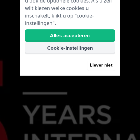
u ook de optionele cookies. Als u zelf
wilt kiezen welke cookies u
inschakelt, klikt u op "cookie-
instellingen".
Alles accepteren
Cookie-instellingen
Liever niet