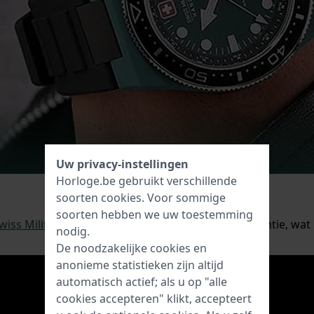
Uw privacy-instellingen
Horloge.be gebruikt verschillende
soorten
cookies
. Voor sommige
soorten hebben we uw toestemming
Swiss Military Hanowa
, ontvangt u 2 jaar extra garantie, wat 
nodig.
De noodzakelijke cookies en
anonieme statistieken zijn altijd
automatisch actief; als u op "alle
cookies accepteren" klikt, accepteert