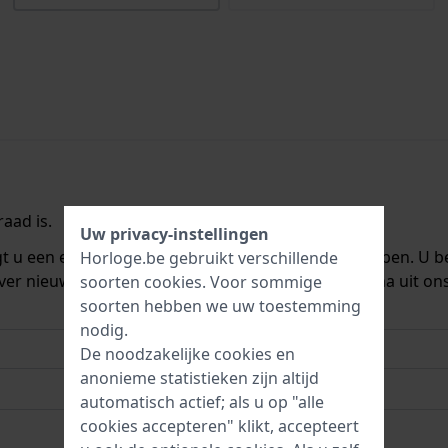
aad is.
Uw privacy-instellingen
ngt u een e-mail zodra we het weer op voorraad hebben. U b
Horloge.be gebruikt verschillende
ver nieuwe voorraad. Het wordt onmiddellijk daarna uit on
soorten
cookies
. Voor sommige
soorten hebben we uw toestemming
nodig.
De noodzakelijke cookies en
anonieme statistieken zijn altijd
automatisch actief; als u op "alle
cookies accepteren" klikt, accepteert