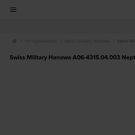
Horlogebandjes
Swiss Military Hanowa
Swiss Mi
Swiss Military Hanowa A06-4315.04.003 Nep