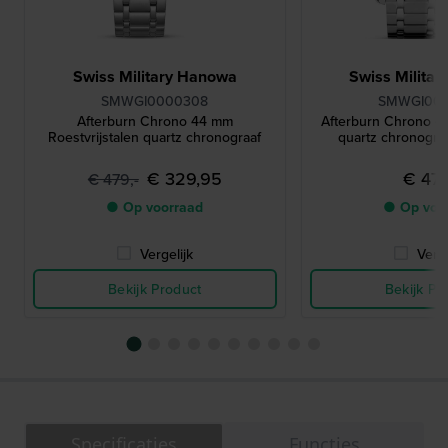
Swiss Military Hanowa
Swiss Milita
SMWGI0000308
SMWGI00
Afterburn Chrono 44 mm
Afterburn Chrono 4
Roestvrijstalen quartz chronograaf
quartz chronogra
€ 329,95
€ 479
€ 479,-
● Op voorraad
● Op voo
Vergelijk
Verge
Bekijk Product
Bekijk Pr
Specificaties
Functies