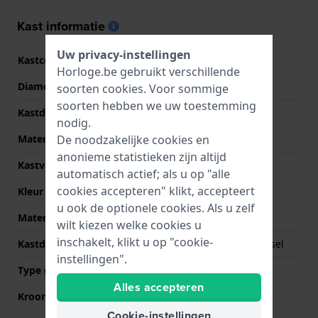
Kast informatie
Uw privacy-instellingen
Kastcode
GI00003
Horloge.be gebruikt verschillende
Diameter
44 mm
soorten
cookies
. Voor sommige
soorten hebben we uw toestemming
Kastdikte
11 mm
nodig.
De noodzakelijke cookies en
Materiaal
Roestvrij staal
anonieme statistieken zijn altijd
Kastvorm
Rond
automatisch actief; als u op "alle
cookies accepteren" klikt, accepteert
Kleur kast
Zilver
u ook de optionele cookies. Als u zelf
Materiaal kastdeksel
Roestvrij staal
wilt kiezen welke cookies u
inschakelt, klikt u op "cookie-
Kastdeksel
Geschroefde achterdeksel
instellingen".
Type glas
Saffier
Alles accepteren
Kroon
Trek kroon
Cookie-instellingen