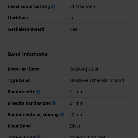
Levensduur batterij
54 Maanden
Hackbaar
Ja
Geskeletonneerd
Nee
Band informatie
Materiaal Band
Roestvrij staal
Type band
Massieve schakelarmband
Bandbreedte
21 mm
Breedte bandaanzet
21 mm
Bandbreedte bij sluiting
20 mm
Kleur Band
Zilver
Type sluiting
Vouwsluiting met