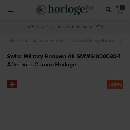
0
Horloges gratis verzonden vanaf €50
Speciale aanbiedingen
Swiss Military Hanowa
Sw
Swiss Military Hanowa Air SMWGI0000304
Afterburn Chrono Horloge
-30%