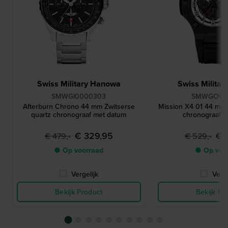
Swiss Military Hanowa
Swiss Milita
SMWGI0000303
SMWGO00
Afterburn Chrono 44 mm Zwitserse
Mission X4 01 44 mm 
quartz chronograaf met datum
chronograaf 
€ 329,95
€ 
€ 479,-
€ 529,-
● Op voorraad
● Op voo
Vergelijk
Verge
Bekijk Product
Bekijk Pr