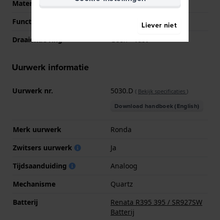
Materiaal bezel
Roestvrij staal
Functie ring
Tachymeter
Liever niet
Draaiende ring
Geen - Vast
Uurwerk informatie
Uurwerk nr.
5030.D
(
Bekijk specificaties
)
Download handboek (English)
Merk uurwerk
Ronda
Zwitsers uurwerk
Ja
Tijdsaanduiding
Analoog
Mechanisme
Quartz
Batterij
Renata R395 395 / SR927SW
Batterij