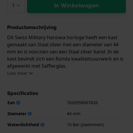
In Winkelwagen
Productomschrijving
Dit Swiss Military Hanowa horloge heeft een kast
gemaakt van Staal zilver met een diameter van 44
mm en is voorzien van een Staal zilver band. In de
kast bevindt zich een Ronda kwaliteitsuurwerk en is
afgewerkt met Saffierglas.
Lees meer
Het horloge is 10ATM. Dit betekent dat het horloge
geschikt is om mee te zwemmen. Verder wordt het
Specificaties
horloge geleverd met Swiss Military 3+2.
Ean
7620958007826
.
Diameter
44 mm
Waterdichtheid
10 Bar (zwemmen)