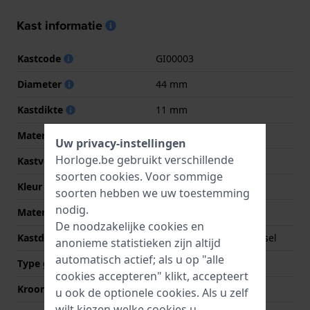
Kast informatie
Kastcode
GI00003
Diameter
44 mm
Kastdikte
11 mm
Materiaal
Roestvrij staal
Uw privacy-instellingen
Horloge.be gebruikt verschillende
Kastvorm
Rond
soorten
cookies
. Voor sommige
Kleur kast
Zilver
soorten hebben we uw toestemming
nodig.
Materiaal kastdeksel
Roestvrij staal
De noodzakelijke cookies en
Kastdeksel
Geschroefde achterdeksel
anonieme statistieken zijn altijd
automatisch actief; als u op "alle
Type glas
Saffier
cookies accepteren" klikt, accepteert
Kroon
Trek kroon
u ook de optionele cookies. Als u zelf
wilt kiezen welke cookies u