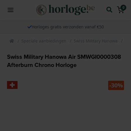
0
Horloges gratis verzonden vanaf €50
Speciale aanbiedingen
Swiss Military Hanowa
Sw
Swiss Military Hanowa Air SMWGI0000308
Afterburn Chrono Horloge
-30%