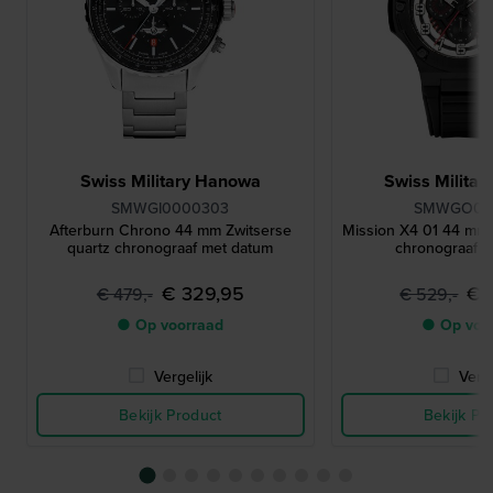
Swiss Military Hanowa
Swiss Milita
SMWGI0000303
SMWGO00
Afterburn Chrono 44 mm Zwitserse
Mission X4 01 44 mm 
quartz chronograaf met datum
chronograaf 
€ 329,95
€ 
€ 479,-
€ 529,-
● Op voorraad
● Op voo
Vergelijk
Verge
Bekijk Product
Bekijk Pr