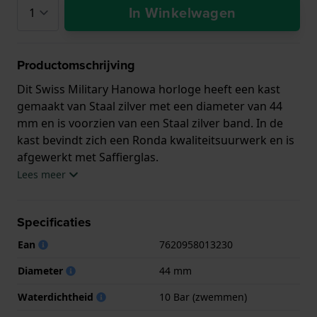
In Winkelwagen
Productomschrijving
Dit Swiss Military Hanowa horloge heeft een kast
gemaakt van Staal zilver met een diameter van 44
mm en is voorzien van een Staal zilver band. In de
kast bevindt zich een Ronda kwaliteitsuurwerk en is
afgewerkt met Saffierglas.
Lees meer
Het horloge is 10ATM. Dit betekent dat het horloge
geschikt is om mee te zwemmen. Verder wordt het
Specificaties
horloge geleverd met Swiss Military 3+2.
Ean
7620958013230
.
Diameter
44 mm
Waterdichtheid
10 Bar (zwemmen)