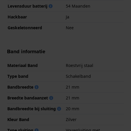
Levensduur batterij
54 Maanden
Hackbaar
Ja
Geskeletonneerd
Nee
Band informatie
Materiaal Band
Roestvrij staal
Type band
Schakelband
Bandbreedte
21 mm
Breedte bandaanzet
21 mm
Bandbreedte bij sluiting
20 mm
Kleur Band
Zilver
Type sluiting
Vouwsluiting met