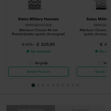
Swiss Military Hanowa
Swiss Milita
SMWGI0000308
SMWGI00
Afterburn Chrono 44 mm
Afterburn Chrono 4
Roestvrijstalen quartz chronograaf
quartz chronogra
€ 329,95
€ 479
€ 479,-
● Op voorraad
● Op voo
Vergelijk
Verge
Bekijk Product
Bekijk Pr
Specificaties
Functies