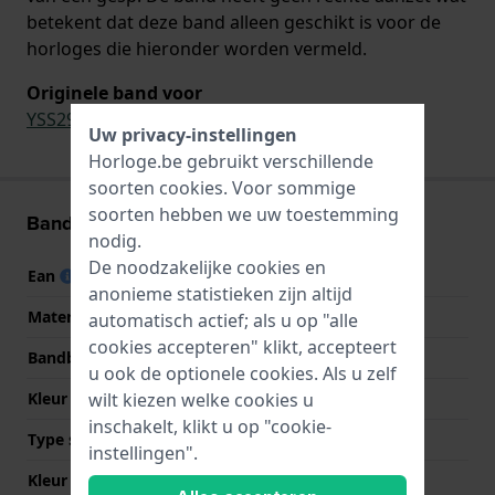
betekent dat deze band alleen geschikt is voor de
horloges die hieronder worden vermeld.
Originele band voor
YSS290
Uw privacy-instellingen
Horloge.be gebruikt verschillende
soorten
cookies
. Voor sommige
soorten hebben we uw toestemming
Band informatie
nodig.
De noodzakelijke cookies en
Ean
7610522702363
anonieme statistieken zijn altijd
Materiaal Band
Textiel en leer
automatisch actief; als u op "alle
cookies accepteren" klikt, accepteert
Bandbreedte
12 mm
u ook de optionele cookies. Als u zelf
Kleur Band
Blauw
wilt kiezen welke cookies u
inschakelt, klikt u op "cookie-
Type sluiting
Gesp
instellingen".
Kleur sluiting
Zilver