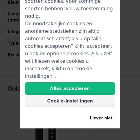
soorten
cookies
. Voor sommige
Kleur sluiting
Goud
soorten hebben we uw toestemming
Lengte band op 12 uur
80 mm
nodig.
(mm)
De noodzakelijke cookies en
anonieme statistieken zijn altijd
Lengte band op 6 uur (mm)
120 mm
automatisch actief; als u op "alle
Type Bevestiging
Stalen pennen
cookies accepteren" klikt, accepteert
u ook de optionele cookies. Als u zelf
Rechte aanzet
Nee
wilt kiezen welke cookies u
inschakelt, klikt u op "cookie-
instellingen".
Onlangs bekeken
Alles accepteren
Cookie-instellingen
Liever niet