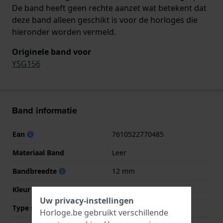
De band heeft geen rechte aanzet wat betekent dat
deze band alleen geschikt is voor de horloges die
hieronder worden vermeld.
Originele band voor
YSG156
Band informatie
Ean
7610522770485
Materiaal Band
Leer
Bandbreedte
12 mm
Kleur Band
Zwart
Uw privacy-instellingen
Type sluiting
Gesp
Horloge.be gebruikt verschillende