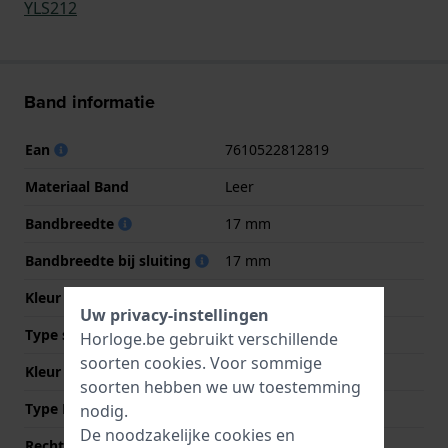
YLS212
Band informatie
Ean
7610522812819
Materiaal Band
Leer
Bandbreedte
17 mm
Bandbreedte bij sluiting
17 mm
Kleur Band
Roze
Uw privacy-instellingen
Type sluiting
Gesp
Horloge.be gebruikt verschillende
soorten
cookies
. Voor sommige
Kleur sluiting
Zilver
soorten hebben we uw toestemming
Type Bevestiging
Stalen pennen
nodig.
De noodzakelijke cookies en
Rechte aanzet
Nee