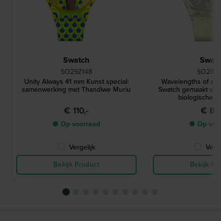
Swatch
Swat
SO29Z148
SO28J1
Unity Always 41 mm Kunst special:
Wavelengths of sa
samenwerking met Thandiwe Muriu
Swatch gemaakt van
biologische 
€ 110,-
€ 85,
● Op voorraad
● Op voo
Vergelijk
Verge
Bekijk Product
Bekijk Pr