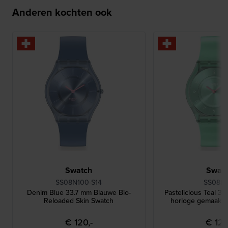
Anderen kochten ook
Swatch
Swat
SS08N100-S14
SS08L1
Denim Blue 33.7 mm Blauwe Bio-
Pastelicious Teal 3
Reloaded Skin Swatch
horloge gemaakt v
€ 120,-
€ 120