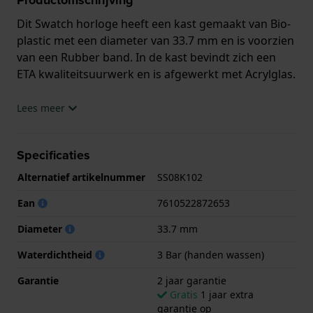
Dit Swatch horloge heeft een kast gemaakt van Bio-
plastic met een diameter van 33.7 mm en is voorzien
van een Rubber band. In de kast bevindt zich een
ETA kwaliteitsuurwerk en is afgewerkt met Acrylglas.
Het horloge is 3ATM. Dit betekent dat het horloge
Lees meer
spatwaterdicht is.. Verder wordt het horloge
geleverd met 2 jaar garantie.
Specificaties
.
Alternatief artikelnummer
SS08K102
Ean
7610522872653
Diameter
33.7 mm
Waterdichtheid
3 Bar (handen wassen)
Garantie
2 jaar garantie
Gratis
1 jaar extra
garantie op