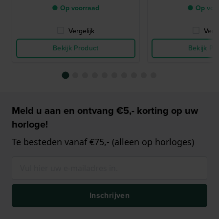
● Op voorraad
● Op voo
Vergelijk
Verge
Bekijk Product
Bekijk Pr
Meld u aan en ontvang €5,- korting op uw
horloge!
Te besteden vanaf €75,- (alleen op horloges)
Inschrijven