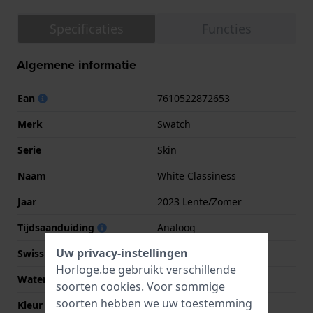
Specificaties
Functies
Algemene informatie
Ean
7610522872653
Merk
Swatch
Serie
Skin
Naam
White Classiness
Jaar
2023 Lente/Zomer
Tijdsaanduiding
Analoog
Uw privacy-instellingen
Swiss Made
Ja
Horloge.be gebruikt verschillende
Waterdichtheid
3 Bar (handen wassen)
soorten
cookies
. Voor sommige
soorten hebben we uw toestemming
Kleur Wijzerplaat
Wit