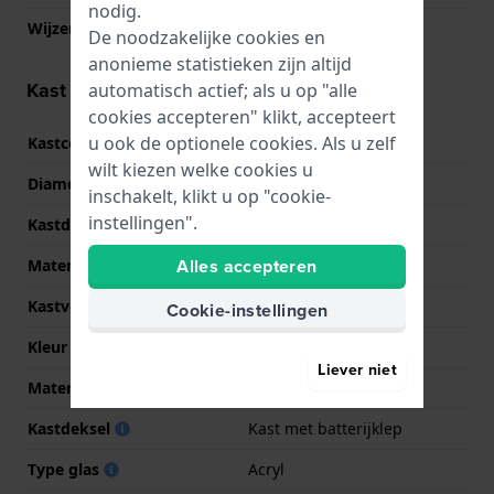
nodig.
Wijzer kleuren (u,m,s)
Zilver, Zilver
De noodzakelijke cookies en
anonieme statistieken zijn altijd
Kast informatie
automatisch actief; als u op "alle
cookies accepteren" klikt, accepteert
u ook de optionele cookies. Als u zelf
Kastcode
SS08K102
wilt kiezen welke cookies u
Diameter
33.7 mm
inschakelt, klikt u op "cookie-
instellingen".
Kastdikte
3.9 mm
Alles accepteren
Materiaal
Bio-plastic
Kastvorm
Rond
Cookie-instellingen
Kleur kast
Transparant
Liever niet
Materiaal kastdeksel
Bio-plastic
Kastdeksel
Kast met batterijklep
Type glas
Acryl