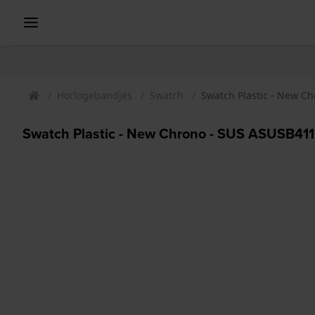
Horlogebandjes
Swatch
Swatch Plastic - New C
Swatch Plastic - New Chrono - SUS ASUSB411