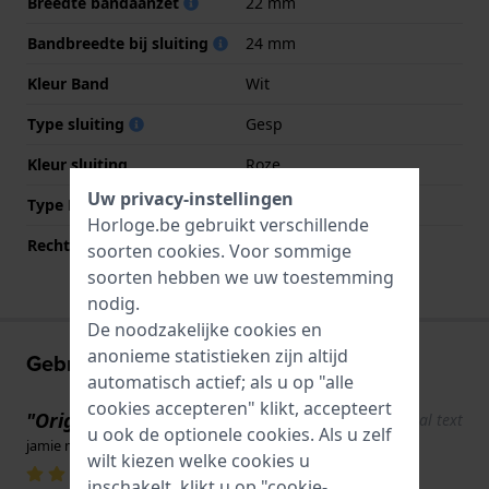
Breedte bandaanzet
22 mm
Bandbreedte bij sluiting
24 mm
Kleur Band
Wit
Type sluiting
Gesp
Kleur sluiting
Roze
Uw privacy-instellingen
Type Bevestiging
Stalen pennen
Horloge.be gebruikt verschillende
Rechte aanzet
Nee
soorten
cookies
. Voor sommige
soorten hebben we uw toestemming
nodig.
De noodzakelijke cookies en
anonieme statistieken zijn altijd
Gebruikerservaringen
automatisch actief; als u op "alle
cookies accepteren" klikt, accepteert
"Origineel stuk dat de re"
Show original text
u ook de optionele cookies. Als u zelf
jamie mccrae · 17 juni 2022
wilt kiezen welke cookies u
inschakelt, klikt u op "cookie-