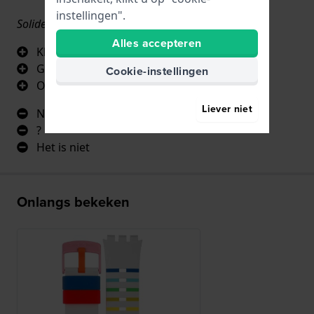
instellingen".
Solide met stijl
Alles accepteren
Kleur
Gemak van verandering
Cookie-instellingen
Originaliteit
Liever niet
No aguntan
?
Het is niet
Onlangs bekeken