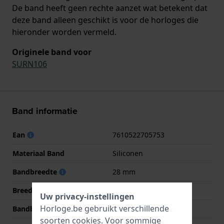
De band heeft geen rechte aanzet wat betekent dat
deze band alleen geschikt is voor de horloges die
hieronder worden vermeld.
Originele band voor
SURN106
Band informatie
Ean
7610522705753
Materiaal Band
Siliconen
Bandbreedte
28 mm
Breedte bandaanzet
22 mm
Uw privacy-instellingen
Horloge.be gebruikt verschillende
Bandbreedte bij sluiting
24 mm
soorten
cookies
. Voor sommige