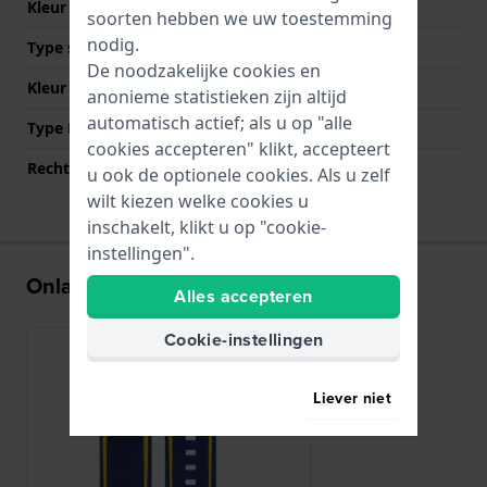
Kleur Band
Blauw
soorten hebben we uw toestemming
nodig.
Type sluiting
Gesp
De noodzakelijke cookies en
Kleur sluiting
Zwart
anonieme statistieken zijn altijd
automatisch actief; als u op "alle
Type Bevestiging
Stalen pennen
cookies accepteren" klikt, accepteert
Rechte aanzet
Nee
u ook de optionele cookies. Als u zelf
wilt kiezen welke cookies u
inschakelt, klikt u op "cookie-
instellingen".
Onlangs bekeken
Alles accepteren
Cookie-instellingen
Liever niet