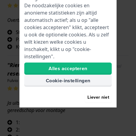
De noodzakelijke cookies en
anonieme statistieken zijn altijd
Overtrof mijn verwachtingen. Geen problemen.
automatisch actief; als u op "alle
cookies accepteren" klikt, accepteert
Stevig
u ook de optionele cookies. Als u zelf
Past perfect
wilt kiezen welke cookies u
Kwaliteitsmateriaal
inschakelt, klikt u op "cookie-
instellingen".
"Riem, origineel
Show original
Alles accepteren
text
reserveonderdeel"
Cookie-instellingen
Fulvio Fabiani · 17 juni 2022
Liever niet
Ja uitstekend product, geleverd met het benodigde
gereedschap voor montage
1:
2: