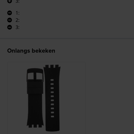
3:
1:
2:
3:
Onlangs bekeken