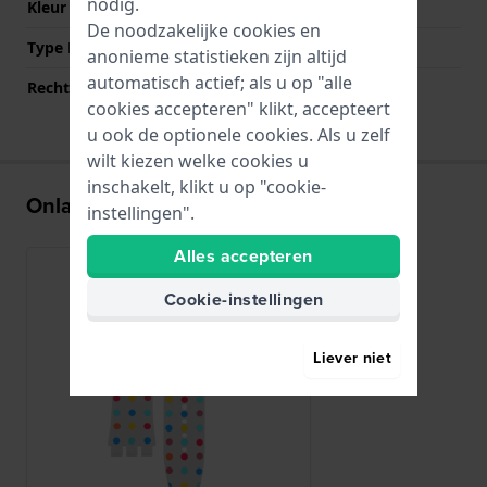
nodig.
Kleur sluiting
Oranje
De noodzakelijke cookies en
Type Bevestiging
Stalen pennen
anonieme statistieken zijn altijd
automatisch actief; als u op "alle
Rechte aanzet
Nee
cookies accepteren" klikt, accepteert
u ook de optionele cookies. Als u zelf
wilt kiezen welke cookies u
inschakelt, klikt u op "cookie-
Onlangs bekeken
instellingen".
Alles accepteren
Cookie-instellingen
Liever niet