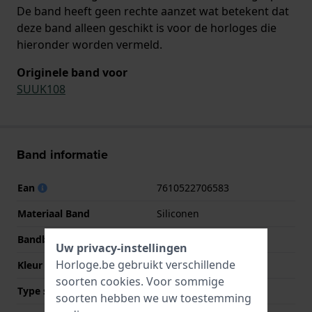
De band heeft geen rechte aanzet wat betekent dat
deze band alleen geschikt is voor de horloges die
hieronder worden vermeld.
Originele band voor
SUUK108
Band informatie
Ean
7610522706583
Materiaal Band
Siliconen
Bandbreedte
21.3 mm
Uw privacy-instellingen
Horloge.be gebruikt verschillende
Kleur Band
Wit
soorten
cookies
. Voor sommige
Type sluiting
Gesp
soorten hebben we uw toestemming