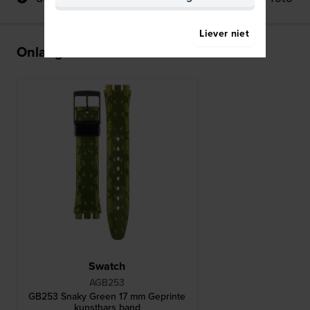
Liever niet
Onlangs bekeken
Swatch
AGB253
GB253 Snaky Green 17 mm Geprinte
kunsthars band