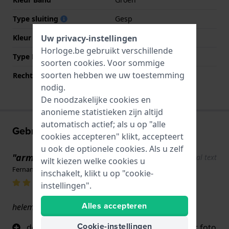
Type sluiting
Gesp
Kleur sluiting
Zwart
Uw privacy-instellingen
Horloge.be gebruikt verschillende
Type Bevestiging
Stalen pennen
soorten
cookies
. Voor sommige
soorten hebben we uw toestemming
Rechte aanzet
Nee
nodig.
De noodzakelijke cookies en
anonieme statistieken zijn altijd
automatisch actief; als u op "alle
Gebruikerservaringen
cookies accepteren" klikt, accepteert
u ook de optionele cookies. Als u zelf
"armbandkwaliteit"
Show original text
wilt kiezen welke cookies u
Fernando Rossi · 31 januari 2026
inschakelt, klikt u op "cookie-
instellingen".
Alles accepteren
helemaal
Cookie-instellingen
de armband komt precies overeen met haar foto