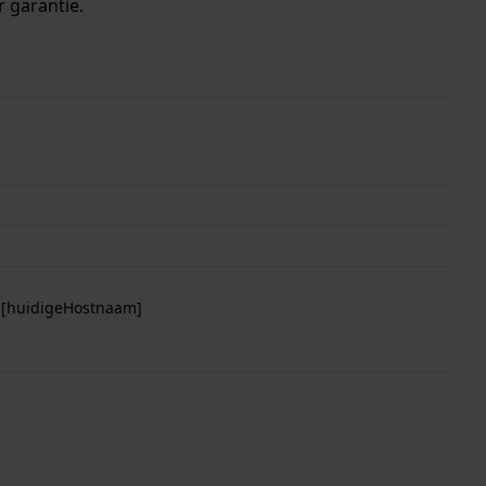
r garantie.
p [huidigeHostnaam]