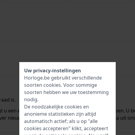
Uw privacy-instellingen
Horloge.be gebruikt verschillende
soorten
cookies
. Voor sommige
soorten hebben we uw toestemming
nodig.
aad is.
De noodzakelijke cookies en
ngt u een e-mail zodra we het weer op voorraad hebben. U b
anonieme statistieken zijn altijd
ver nieuwe voorraad. Het wordt onmiddellijk daarna uit on
automatisch actief; als u op "alle
cookies accepteren" klikt, accepteert