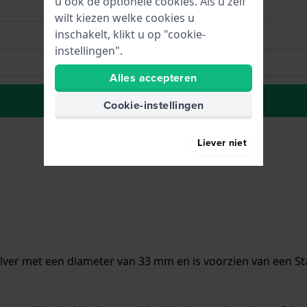
u ook de optionele cookies. Als u zelf
wilt kiezen welke cookies u
inschakelt, klikt u op "cookie-
instellingen".
Alles accepteren
Naar wenslijst
Cookie-instellingen
Liever niet
lver met een diameter van 33 mm en is voorzien van een Staa