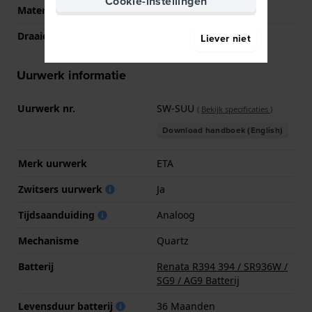
Cookie-instellingen
Materiaal bezel
Bio-plastic
Draaiende ring
Eén richting draaibaar
Liever niet
Uurwerk informatie
Uurwerk nr.
SW-SUU
(
Bekijk specificaties
)
Download handboek (English)
Merk uurwerk
ETA
Zwitsers uurwerk
Ja
Tijdsaanduiding
Analoog
Mechanisme
Quartz
Batterij
Renata R394 394 / SR936W /
SG9 / AG9 Batterij
Levensduur batterij
36 Maanden