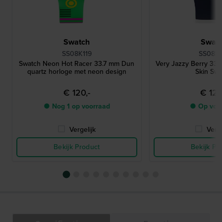
Swatch
Swat
SS08K119
SS08N1
Swatch Neon Hot Racer 33.7 mm Dun
Very Jazzy Berry 33
quartz horloge met neon design
Skin Sw
€ 120,-
€ 120
● Nog 1 op voorraad
● Op voo
Vergelijk
Verge
Bekijk Product
Bekijk Pr