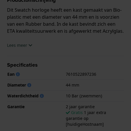
Dit Swatch horloge heeft een kast gemaakt van Bio-
plastic met een diameter van 44 mm en is voorzien
van een Rubber band. In de kast bevindt zich een
ETA kwaliteitsuurwerk en is afgewerkt met Acrylglas.
Het horloge is 10ATM. Dit betekent dat het horloge
Lees meer
geschikt is om mee te zwemmen. Verder wordt het
horloge geleverd met 2 jaar garantie.
Specificaties
.
Ean
7610522897236
Diameter
44 mm
Waterdichtheid
10 Bar (zwemmen)
Garantie
2 jaar garantie
Gratis
1 jaar extra
garantie op
[huidigeHostnaam]