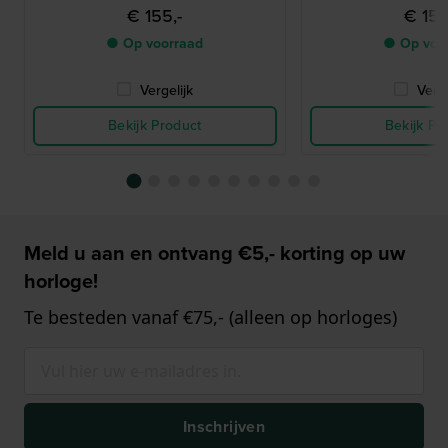
€ 155,-
€ 155
● Op voorraad
● Op voo
Vergelijk
Verge
Bekijk Product
Bekijk Pr
Meld u aan en ontvang €5,- korting op uw
horloge!
Te besteden vanaf €75,- (alleen op horloges)
Inschrijven