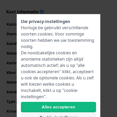
Kast informatie
Uw privacy-instellingen
Kastcode
SSCU09J100
Horloge.be gebruikt verschillende
soorten
cookies
. Voor sommige
Diameter
44 mm
soorten hebben we uw toestemming
Kastdikte
15.4 mm
nodig.
De noodzakelijke cookies en
Materiaal
Bio-plastic
anonieme statistieken zijn altijd
Kastvorm
Rond
automatisch actief; als u op "alle
cookies accepteren" klikt, accepteert
Kleur kast
Geel
u ook de optionele cookies. Als u zelf
Materiaal kastdeksel
Bio-plastic
wilt kiezen welke cookies u
inschakelt, klikt u op "cookie-
Kastdeksel
Kast met batterijklep
instellingen".
Type glas
Acryl
Alles accepteren
Kroon
Trek kroon