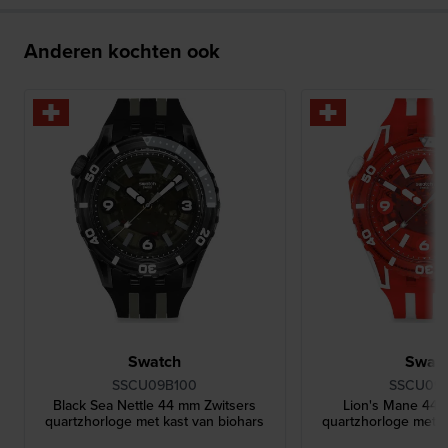
Anderen kochten ook
Swatch
Swat
SSCU09B100
SSCU09
Black Sea Nettle 44 mm Zwitsers
Lion's Mane 44 
quartzhorloge met kast van biohars
quartzhorloge met k