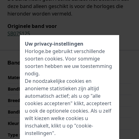
deze band alleen geschikt is voor de horloges die
hieronder worden vermeld.
Originele band voor
SB07S125
Uw privacy-instellingen
Horloge.be gebruikt verschillende
soorten
cookies
. Voor sommige
Band informatie
soorten hebben we uw toestemming
nodig.
Materiaal Band
Siliconen
De noodzakelijke cookies en
anonieme statistieken zijn altijd
Bandbreedte
19.7 mm
automatisch actief; als u op "alle
Breedte bandaanzet
19.7 mm
cookies accepteren" klikt, accepteert
u ook de optionele cookies. Als u zelf
Bandbreedte bij sluiting
24 mm
wilt kiezen welke cookies u
Kleur Band
Beige
inschakelt, klikt u op "cookie-
instellingen".
Type sluiting
Gesp