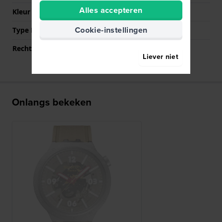
Alles accepteren
Kleur sluiting
Grijs
Cookie-instellingen
Type Bevestiging
Stalen pennen
Rechte aanzet
Nee
Liever niet
Onlangs bekeken