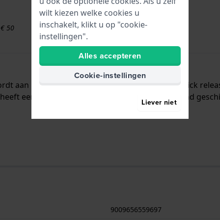
u ook de optionele cookies. Als u zelf
wilt kiezen welke cookies u
inschakelt, klikt u op "cookie-
 € 50
instellingen".
Alles accepteren
Cookie-instellingen
ordt aan het horloge bevestigd door middel van quick rel
eeft een rechte aanzet wat betekent dat deze band geschik
Liever niet
9009656559697