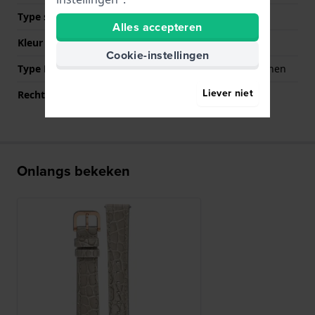
Type sluiting
Gesp
Alles accepteren
Kleur sluiting
Roségoud
Cookie-instellingen
Type Bevestiging
Quick release bandpennen
Liever niet
Rechte aanzet
Ja
Onlangs bekeken