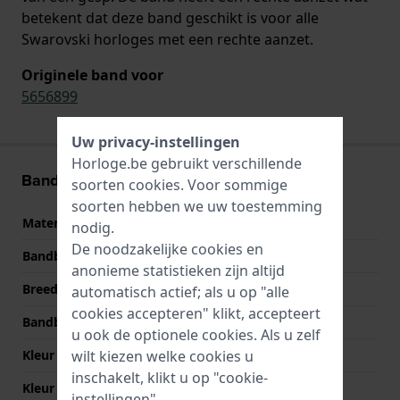
betekent dat deze band geschikt is voor alle
Swarovski horloges met een rechte aanzet.
Originele band voor
5656899
Uw privacy-instellingen
Horloge.be gebruikt verschillende
Band informatie
soorten
cookies
. Voor sommige
soorten hebben we uw toestemming
Materiaal Band
Leer
nodig.
De noodzakelijke cookies en
Bandbreedte
16 mm
anonieme statistieken zijn altijd
Breedte bandaanzet
16 mm
automatisch actief; als u op "alle
cookies accepteren" klikt, accepteert
Bandbreedte bij sluiting
14 mm
u ook de optionele cookies. Als u zelf
Kleur Band
Beige
wilt kiezen welke cookies u
inschakelt, klikt u op "cookie-
Kleur stiksel
Beige
instellingen".