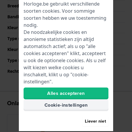
Horloge.be gebruikt verschillende
Breedte bandaanzet
10 mm
soorten
cookies
. Voor sommige
Bandbreedte bij sluiting
10 mm
soorten hebben we uw toestemming
nodig.
Kleur Band
Wit
De noodzakelijke cookies en
Type sluiting
Sieraadsluiting
anonieme statistieken zijn altijd
automatisch actief; als u op "alle
Kleur sluiting
Roségoud
cookies accepteren" klikt, accepteert
u ook de optionele cookies. Als u zelf
Type Bevestiging
Bandpennen
wilt kiezen welke cookies u
Rechte aanzet
Ja
inschakelt, klikt u op "cookie-
instellingen".
Alles accepteren
Onlangs bekeken
Cookie-instellingen
Liever niet