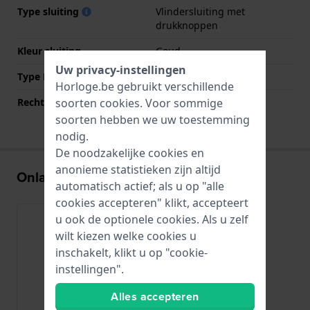
Type sluiting
Vlindersluiting met
drukknoppen
Kleur sluiting
Goud
Uw privacy-instellingen
Type Bevestiging
Bandpennen
Horloge.be gebruikt verschillende
soorten
cookies
. Voor sommige
Rechte aanzet
Nee
soorten hebben we uw toestemming
nodig.
De noodzakelijke cookies en
anonieme statistieken zijn altijd
Onlangs bekeken
automatisch actief; als u op "alle
cookies accepteren" klikt, accepteert
u ook de optionele cookies. Als u zelf
wilt kiezen welke cookies u
inschakelt, klikt u op "cookie-
instellingen".
Alles accepteren