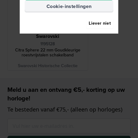
Cookie-instellingen
Liever niet
Swarovski
1195128
Citra Sphere 22 mm Goudkleurige
roestvrijstalen schakelband
Swarovski Historische Collectie
Meld u aan en ontvang €5,- korting op uw
horloge!
Te besteden vanaf €75,- (alleen op horloges)