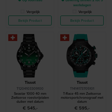
● Op voorraad
● Levering binnen 2 tot 5
werkdagen
Vergelijk
Vergelijk
Bekijk Product
Bekijk Product
Tissot
Tissot
T1204103309100
T1414173705101
Seastar 1000 40 mm
T-Race 45 mm Zwitserse
Zwitserse roestvrijstalen
motorsportchronograaf met
duiker met datum
datum
€ 545,-
€ 595,-