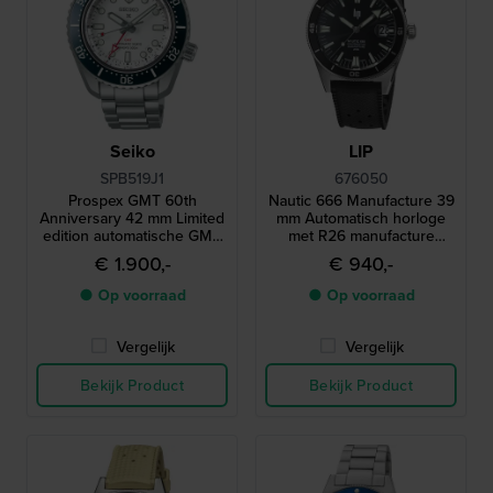
Seiko
LIP
SPB519J1
676050
Prospex GMT 60th
Nautic 666 Manufacture 39
Anniversary 42 mm Limited
mm Automatisch horloge
edition automatische GMT
met R26 manufacture
duiker met 3 dagen
uurwerk
€ 1.900,-
€ 940,-
gangreserve
● Op voorraad
● Op voorraad
Vergelijk
Vergelijk
Bekijk Product
Bekijk Product