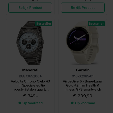
Bekijk Product
Bekijk Product
Bestseller
Bestseller
Maserati
Garmin
R8873652004
010-02985-01
Velocità Chrono Cielo 43
Vivoactive 6 - Bone/Lunar
mm Speciale editie
Gold 42 mm Health &
roestvrijstalen quartz
fitness GPS smartwatch
chronograaf
€ 349,-
€ 299,99
● Op voorraad
● Op voorraad