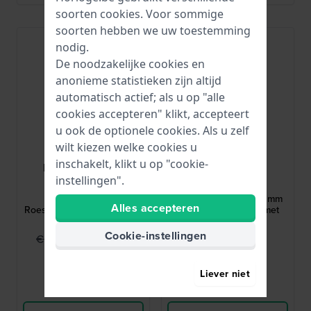
soorten
cookies
. Voor sommige
soorten hebben we uw toestemming
-30%
nodig.
De noodzakelijke cookies en
anonieme statistieken zijn altijd
automatisch actief; als u op "alle
cookies accepteren" klikt, accepteert
u ook de optionele cookies. Als u zelf
wilt kiezen welke cookies u
inschakelt, klikt u op "cookie-
Emporio Armani
Maserati
instellingen".
AR11678
R8871621043
Racer 42 mm
Successo Chrono 42 mm
Alles accepteren
Roestvrijstalen chronograaf
Quartz chronograaf met
met datum
datum voor heren
Cookie-instellingen
€ 269,95
€ 179,-
€ 389,-
€ 199,-
● Op voorraad
● Op voorraad
Liever niet
Vergelijk
Vergelijk