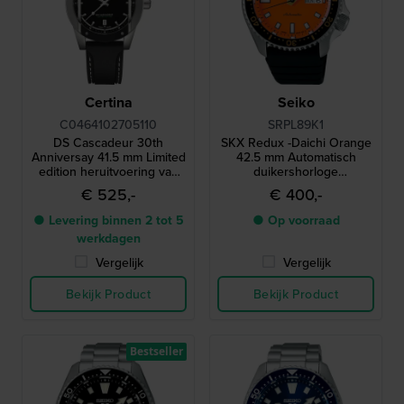
Certina
Seiko
C0464102705110
SRPL89K1
DS Cascadeur 30th
SKX Redux -Daichi Orange
Anniversay 41.5 mm Limited
42.5 mm Automatisch
edition heruitvoering van
duikershorloge
iconisch robuust
geïnspireerd op de
€ 525,-
€ 400,-
outdoorhorloge uit 1995
legendarische SKX399 uit
1998
● Levering binnen 2 tot 5
● Op voorraad
werkdagen
Vergelijk
Vergelijk
Bekijk Product
Bekijk Product
Bestseller