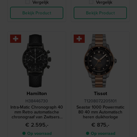
Vergelijk
Vergelijk
Bekijk Product
Bekijk Product
Hamilton
Tissot
H38446730
T1208072205101
Intra-Matic Chronograph 40
Seastar 1000 Powermatic
mm Retro automatische
80 40 mm Automatisch
chronograaf van Zwitserse
heren duikhorloge
makelij
€ 2.595,-
€ 875,-
● Op voorraad
● Op voorraad