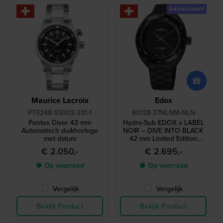
Gelimiteerd
Maurice Lacroix
Edox
PT6248-SS002-331-1
80128-37NLNM-NLN
Pontos Diver 43 mm
Hydro-Sub EDOX x LABEL
Automatisch duikhorloge
NOIR – DIVE INTO BLACK
met datum
42 mm Limited Edition
Zwitsers chronometer-
€ 2.050,-
€ 2.695,-
duikhorloge
● Op voorraad
● Op voorraad
Vergelijk
Vergelijk
Bekijk Product
Bekijk Product