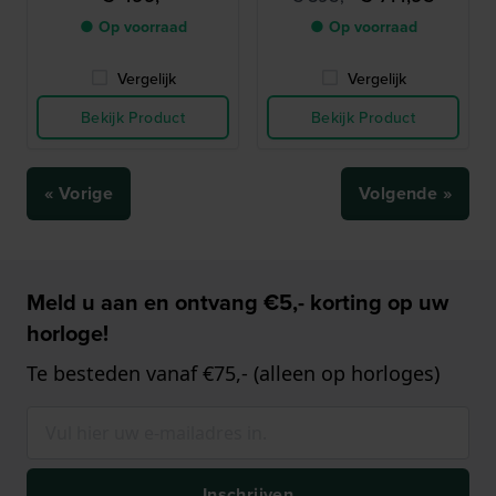
horloge met vochtindicator
en bronzen kast
● Op voorraad
● Op voorraad
Vergelijk
Vergelijk
Bekijk Product
Bekijk Product
« Vorige
Volgende »
Meld u aan en ontvang €5,- korting op uw
horloge!
Te besteden vanaf €75,- (alleen op horloges)
Inschrijven