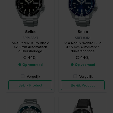
Seiko
Seiko
SRPL85K1
SRPL83K1
SKX Redux 'Kuro Black'
SKX Redux 'Koniro Blue'
42.5 mm Automatisch
42.5 mm Automatisch
duikershorloge
duikershorloge
geïnspireerd op de
geïnspireerd op de
€ 440,-
€ 440,-
legendarische SKX399 uit
legendarische SKX399 uit
1998
1998
● Op voorraad
● Op voorraad
Vergelijk
Vergelijk
Bekijk Product
Bekijk Product