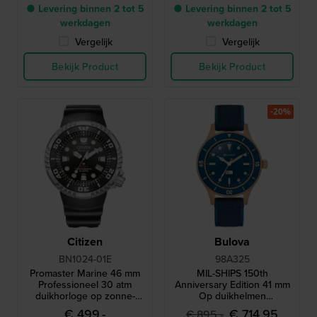
● Levering binnen 2 tot 5
● Levering binnen 2 tot 5
werkdagen
werkdagen
Vergelijk
Vergelijk
Bekijk Product
Bekijk Product
-20%
Citizen
Bulova
BN1024-01E
98A325
Promaster Marine 46 mm
MIL-SHIPS 150th
Professioneel 30 atm
Anniversary Edition 41 mm
duikhorloge op zonne-
Op duikhelmen
energie met bandverlenger
geïnspireerd automatisch
€ 499,-
€ 714,95
€ 895,-