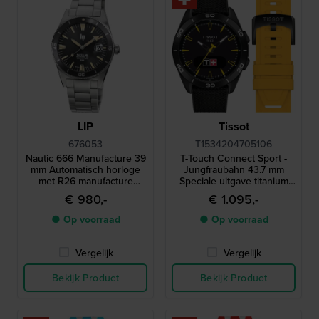
LIP
Tissot
676053
T1534204705106
Nautic 666 Manufacture 39
T-Touch Connect Sport -
mm Automatisch horloge
Jungfraubahn 43.7 mm
met R26 manufacture
Speciale uitgave titanium
uurwerk
solar Bluetooth horloge met
€ 980,-
€ 1.095,-
AMOLED touchscreen
● Op voorraad
● Op voorraad
Vergelijk
Vergelijk
Bekijk Product
Bekijk Product