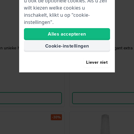
u ook de optionele cookies. Als u zelf
wilt kiezen welke cookies u
inschakelt, klikt u op "cookie-
instellingen".
Alles accepteren
Cookie-instellingen
 en unieke hangende kroon
Billie 26 mm Elegant extra 
Liever niet
-30%