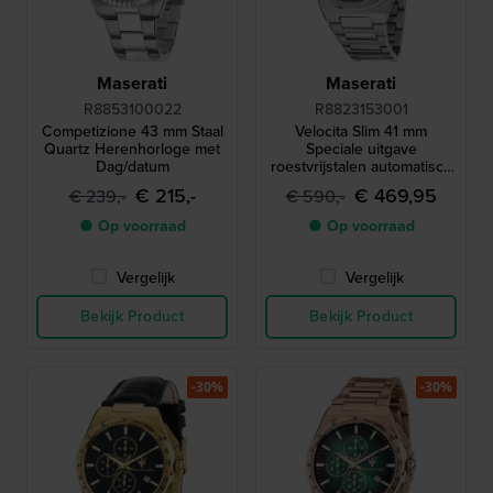
Maserati
Maserati
R8853100022
R8823153001
Competizione 43 mm Staal
Velocita Slim 41 mm
Quartz Herenhorloge met
Speciale uitgave
Dag/datum
roestvrijstalen automatisch
herenhorloge
€ 215,-
€ 469,95
€ 239,-
€ 590,-
● Op voorraad
● Op voorraad
Vergelijk
Vergelijk
Bekijk Product
Bekijk Product
-30%
-30%