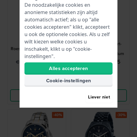
De noodzakelijke cookies en
anonieme statistieken zijn altijd
automatisch actief; als u op "alle
cookies accepteren" klikt, accepteert
Maserati
Maserati
u ook de optionele cookies. Als u zelf
R8873618013
R8851108002
wilt kiezen welke cookies u
Epoca 42 mm
Potenza 42 mm Zwart-
inschakelt, klikt u op "cookie-
Roestvrijstalen chronograaf
roségoud quartz
met datum
herenhorloge met datum
instellingen".
€ 209,95
€ 189,95
€ 299,-
€ 269,-
Alles accepteren
● Op voorraad
● Op voorraad
Cookie-instellingen
Vergelijk
Vergelijk
Bekijk Product
Bekijk Product
Liever niet
-40%
-30%