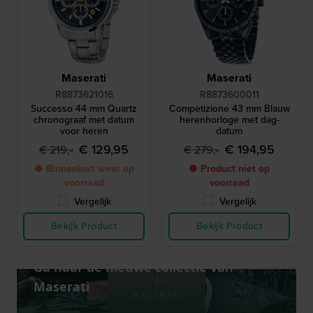
Maserati
Maserati
R8873621016
R8873600011
Successo 44 mm Quartz
Competizione 43 mm Blauw
chronograaf met datum
herenhorloge met dag-
voor heren
datum
€ 129,95
€ 194,95
€ 219,-
€ 279,-
● Binnenkort weer op
● Product niet op
voorraad
voorraad
Vergelijk
Vergelijk
Bekijk Product
Bekijk Product
Ga naar de nieuwe collectie van
Maserati