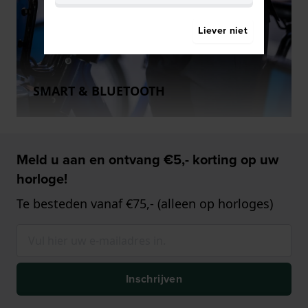
Liever niet
SMART & BLUETOOTH
Meld u aan en ontvang €5,- korting op uw
horloge!
Te besteden vanaf €75,- (alleen op horloges)
Inschrijven