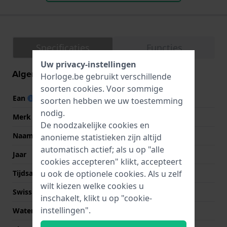
Specificaties
Functies
Uw privacy-instellingen
Algemene informatie
Horloge.be gebruikt verschillende
soorten
cookies
. Voor sommige
Ean
4064092274028
soorten hebben we uw toestemming
nodig.
Merk
Skagen
De noodzakelijke cookies en
Naam
Signatur Lille Sport
anonieme statistieken zijn altijd
automatisch actief; als u op "alle
Jaar
2024 Lente/Zomer
cookies accepteren" klikt, accepteert
Tijdsaanduiding
Analoog
u ook de optionele cookies. Als u zelf
wilt kiezen welke cookies u
Swiss Made
Nee
inschakelt, klikt u op "cookie-
instellingen".
Waterdichtheid
5 Bar (douchen)