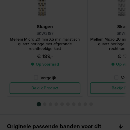
Skagen
Skag
SKW3187
SKW31
Mellem Micro 20 mm XS minimalistisch
Mellem Micro 20 mm X
quartz horloge met afgeronde
quartz horloge m
rechthoekige kast
rechthoekig
€ 189,-
€ 179
● Op voorraad
● Op voo
Vergelijk
Verge
Bekijk Product
Bekijk Pr
Originele passende banden voor dit