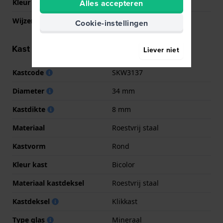
Kleur Wijzerplaat
Blauw
Alles accepteren
Wijzer kleuren (u,m,s)
Goud, Goud, Wit
Cookie-instellingen
Kast informatie
Liever niet
Kastcode
SKW3137
Diameter
34 mm
Kastdikte
8 mm
Materiaal
Roestvrij staal
Kastvorm
Rond
Kleur kast
Bicolor
Materiaal kastdeksel
Roestvrij staal
Kastdeksel
Klikkast
Type glas
Mineraal