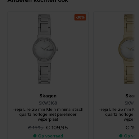
-30%
Skagen
Skag
SKW3168
SKW31
Freja Lille 26 mm Klein minimalistisch
Freja Lille 26 mm Kle
quartz horloge met parelmoer
quartz horloge m
wijzerplaat
wijzerpl
€ 109,95
€ 159
€ 159,-
● Op voorraad
● Op voo