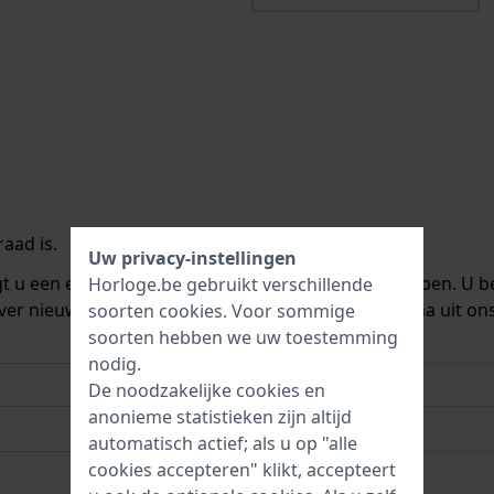
aad is.
Uw privacy-instellingen
ngt u een e-mail zodra we het weer op voorraad hebben. U b
Horloge.be gebruikt verschillende
ver nieuwe voorraad. Het wordt onmiddellijk daarna uit on
soorten
cookies
. Voor sommige
soorten hebben we uw toestemming
nodig.
De noodzakelijke cookies en
anonieme statistieken zijn altijd
automatisch actief; als u op "alle
cookies accepteren" klikt, accepteert