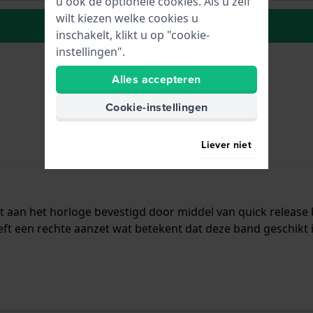
u ook de optionele cookies. Als u zelf
wilt kiezen welke cookies u
Naar wenslijst
inschakelt, klikt u op "cookie-
instellingen".
Alles accepteren
Cookie-instellingen
Liever niet
t aan het horloge bevestigd door middel van quick releas
t een rechte aanzet wat betekent dat deze band geschikt i