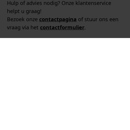
Hulp of advies nodig? Onze klantenservice
helpt u graag!
Bezoek onze
contactpagina
of stuur ons een
vraag via het
contactformulier
.
Populaire merken
Populaire pagina's
Klantenservice
Over ons
Winkels