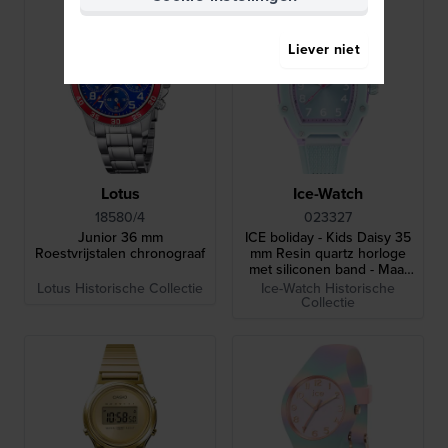
Liever niet
Lotus
Ice-Watch
18580/4
023327
Junior 36 mm
ICE boliday - Kids Daisy 35
Roestvrijstalen chronograaf
mm Resin quartz horloge
met siliconen band - Maat
Small
Lotus Historische Collectie
Ice-Watch Historische
Collectie