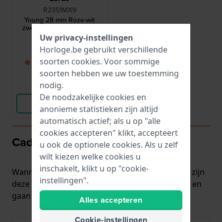
R2351MX9
Young 28 mm Roze-wit
zwembestendig horloge
Uw privacy-instellingen
€ 35,-
Horloge.be gebruikt verschillende
soorten
cookies
. Voor sommige
● Binnenkort weer op
voorraad
soorten hebben we uw toestemming
nodig.
Vergelijk
De noodzakelijke cookies en
Bekijk Product
anonieme statistieken zijn altijd
automatisch actief; als u op "alle
cookies accepteren" klikt, accepteert
Cadeaus voor Pakjesavond
u ook de optionele cookies. Als u zelf
wilt kiezen welke cookies u
inschakelt, klikt u op "cookie-
Wanneer u echt wilt uitpakken op pakjesavond, zijn
instellingen".
deze horloges een gegarandeerde hit: modieus en
gaan jaren mee.
Alles accepteren
Cookie-instellingen