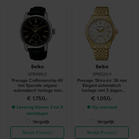
Seiko
Seiko
SPB499J1
SPB524J1
Presage Craftsmanship 40
Presage ‘Shiro-iro’ 36 mm
mm Speciale uitgave
Elegant automatisch
automatisch horloge met
horloge met 3 dagen
unieke ‘Urushi’ lak
gangreserve
€ 1.750,-
€ 1.050,-
wijzerplaat
● Levering binnen 3 tot 5
● Op voorraad
werkdagen
Vergelijk
Vergelijk
Bekijk Product
Bekijk Product