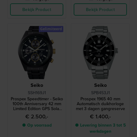
Bekijk Product
Bekijk Product
Gelimiteerd
Seiko
Seiko
SSH169J1
SPB453J1
Prospex Speedtimer - Seiko
Prospex 1965 40 mm
100th Anniversary 42 mm
Automatisch duikhorloge
Limited Edition GPS Solar
met 3 dagen gangreserve
heren chronograaf met
€ 2.500,-
€ 1.400,-
dubbele tijd
● Op voorraad
● Levering binnen 3 tot 5
werkdagen