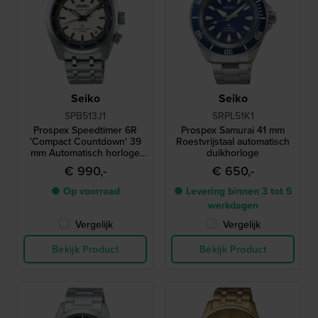
Seiko
Seiko
SPB513J1
SRPL51K1
Prospex Speedtimer 6R
Prospex Samurai 41 mm
'Compact Countdown' 39
Roestvrijstaal automatisch
mm Automatisch horloge
duikhorloge
met interne bezel voor
€ 990,-
€ 650,-
tijdmeting en gangreserve
van 3 dagen
● Op voorraad
● Levering binnen 3 tot 5
werkdagen
Vergelijk
Vergelijk
Bekijk Product
Bekijk Product