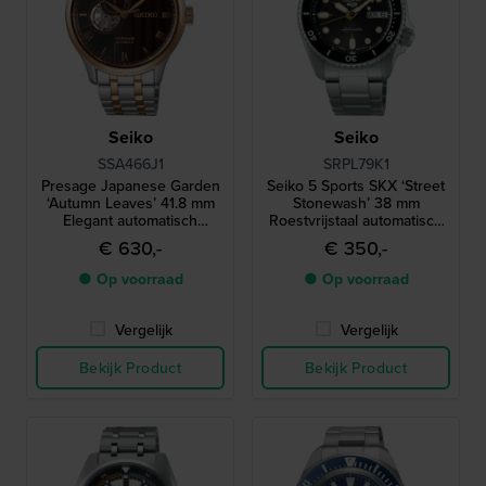
Seiko
Seiko
SSA466J1
SRPL79K1
Presage Japanese Garden
Seiko 5 Sports SKX ‘Street
‘Autumn Leaves’ 41.8 mm
Stonewash’ 38 mm
Elegant automatisch
Roestvrijstaal automatisch
horloge met open hart en
duikerstijl horloge
€ 630,-
€ 350,-
24-uurs wijzerplaat
● Op voorraad
● Op voorraad
Vergelijk
Vergelijk
Bekijk Product
Bekijk Product