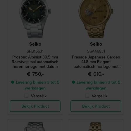
Seiko
Seiko
SPB155J1
SSA468J1
Prospex Alpinist 39.5 mm
Presage Japanese Garden
Roestvrijstaal automatisch
41.8 mm Elegant
herenhorloge met datum
automatisch horloge met
open hart en 24-uurs
€ 750,-
€ 610,-
wijzerplaat
● Levering binnen 3 tot 5
● Levering binnen 3 tot 5
werkdagen
werkdagen
Vergelijk
Vergelijk
Bekijk Product
Bekijk Product