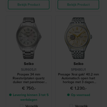
Bekijk Product
Bekijk Product
Seiko
Seiko
SUR605J1
SPB480J1
Prospex 34 mm
Presage 'Arai gaki' 40.2 mm
Roestvrijstalen quartz
Automatisch open hart
duiker met parelmoer
horloge met 3 dagen
wijzerplaat
gangreserve
€ 750,-
€ 1.230,-
● Levering binnen 3 tot 5
● Op voorraad
werkdagen
Vergelijk
Vergelijk