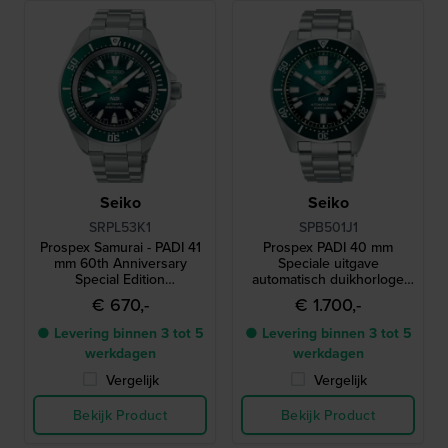
Seiko
Seiko
SRPL53K1
SPB501J1
Prospex Samurai - PADI 41
Prospex PADI 40 mm
mm 60th Anniversary
Speciale uitgave
Special Edition
automatisch duikhorloge
roestvrijstalen automatisch
met 3 dagen gangreserve
€ 670,-
€ 1.700,-
duikershorloge
en extra NATO-band
● Levering binnen 3 tot 5
● Levering binnen 3 tot 5
werkdagen
werkdagen
Vergelijk
Vergelijk
Bekijk Product
Bekijk Product