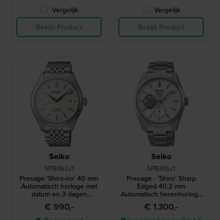
Vergelijk
Vergelijk
Bekijk Product
Bekijk Product
Seiko
Seiko
SPB463J1
SPB415J1
Presage ‘Shiro-iro’ 40 mm
Presage - 'Shiro’ Sharp
Automatisch horloge met
Edged 40.2 mm
datum en 3 dagen
Automatisch herenhorloge
gangreserve
met open hart en 24-uurs
€ 990,-
€ 1.300,-
wijzerplaat