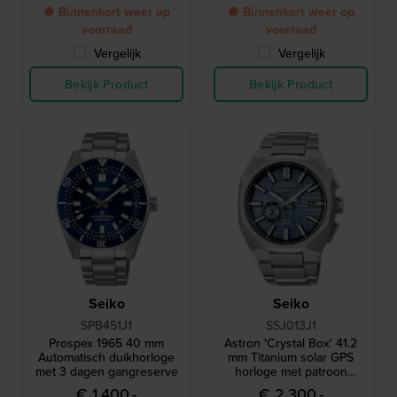
Seiko zakhorloge
● Binnenkort weer op
● Binnenkort weer op
voorraad
voorraad
Vergelijk
Vergelijk
Bekijk Product
Bekijk Product
Seiko
Seiko
SPB451J1
SSJ013J1
Prospex 1965 40 mm
Astron 'Crystal Box' 41.2
Automatisch duikhorloge
mm Titanium solar GPS
met 3 dagen gangreserve
horloge met patroon
wijzerplaat
€ 1.400,-
€ 2.300,-