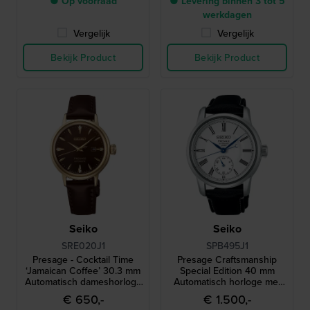
● Op voorraad
● Levering binnen 3 tot 5
werkdagen
Vergelijk
Vergelijk
Bekijk Product
Bekijk Product
Seiko
Seiko
SRE020J1
SPB495J1
Presage - Cocktail Time
Presage Craftsmanship
‘Jamaican Coffee’ 30.3 mm
Special Edition 40 mm
Automatisch dameshorloge
Automatisch horloge met
met gestructureerde
email wijzerplaat
€ 650,-
€ 1.500,-
wijzerplaat en diamantenn
geïnspireerd op het eerste