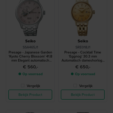
Seiko
Seiko
SSA465J1
SRE018J1
Presage - Japanese Garden
Presage - Cocktail Time
‘Kyoto Cherry Blossom’ 41.8
‘Eggnog’ 30.3 mm
mm Elegant automatisch
Automatisch dameshorloge
horloge met open hart en
met gestructureerde
€ 560,-
€ 650,-
24-uurs wijzerplaat
wijzerplaat en diamantenn
● Op voorraad
● Op voorraad
Vergelijk
Vergelijk
Bekijk Product
Bekijk Product