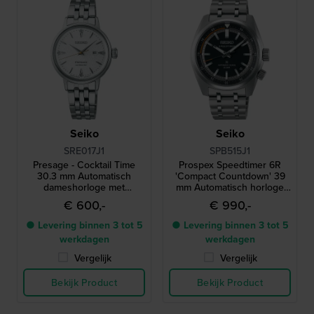
Seiko
Seiko
SRE017J1
SPB515J1
Presage - Cocktail Time
Prospex Speedtimer 6R
30.3 mm Automatisch
'Compact Countdown' 39
dameshorloge met
mm Automatisch horloge
gestructureerde wijzerplaat
met interne bezel voor
€ 600,-
€ 990,-
en diamantenn
tijdmeting en gangreserve
van 3 dagen
● Levering binnen 3 tot 5
● Levering binnen 3 tot 5
werkdagen
werkdagen
Vergelijk
Vergelijk
Bekijk Product
Bekijk Product