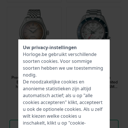
Uw privacy-instellingen
Horloge.be gebruikt verschillende
soorten
cookies
. Voor sommige
Seiko
Seiko
soorten hebben we uw toestemming
SPB523J1
SPB519J1
nodig.
Presage ‘Fushi-iro’ 36 mm
Prospex GMT 60th
De noodzakelijke cookies en
Elegant automatisch
Anniversary 42 mm Limited
horloge met 3 dagen
edition automatische GMT
anonieme statistieken zijn altijd
gangreserve
duiker met 3 dagen
€ 990,-
€ 1.900,-
automatisch actief; als u op "alle
gangreserve
● Op voorraad
● Op voorraad
cookies accepteren" klikt, accepteert
u ook de optionele cookies. Als u zelf
Vergelijk
Vergelijk
wilt kiezen welke cookies u
inschakelt, klikt u op "cookie-
Bekijk Product
Bekijk Product