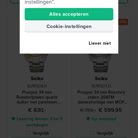
instellingen".
Alles accepteren
-20%
Cookie-instellingen
Liever niet
Seiko
Seiko
SUR608J1
SUR607J1
Prospex 34 mm
Prospex 34 mm Roestvrij
Roestvrijstalen quartz
stalen 20ATM
duiker met parelmoer
dameshorloge met MOP
wijzerplaat
wijzerplaat
€ 830,-
€ 599,95
€ 750,-
● Levering binnen 3 tot 5
● Op voorraad
werkdagen
Vergelijk
Vergelijk