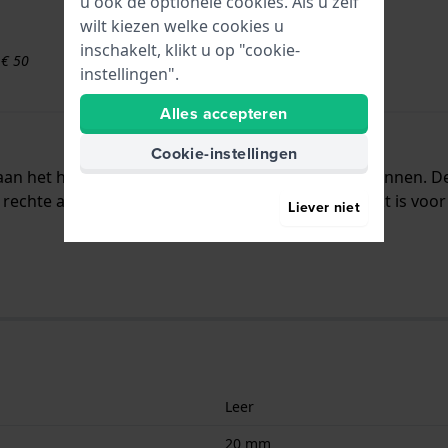
u ook de optionele cookies. Als u zelf
wilt kiezen welke cookies u
inschakelt, klikt u op "cookie-
 € 50
instellingen".
Alles accepteren
Cookie-instellingen
t aan het horloge bevestigd door middel van bandpennen. 
rechte aanzet wat betekent dat deze band geschikt is voor 
Liever niet
Leer
20 mm