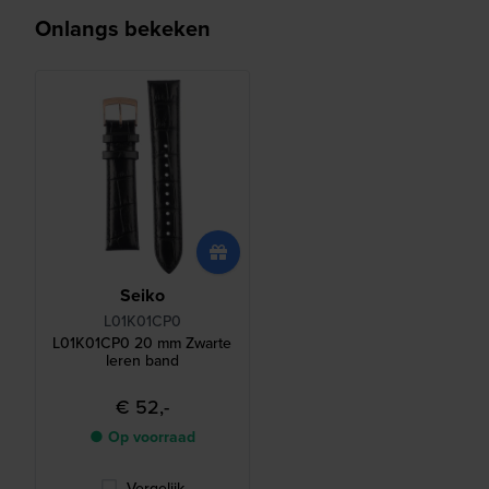
Onlangs bekeken
Seiko
L01K01CP0
L01K01CP0 20 mm Zwarte
leren band
€ 52,-
● Op voorraad
Vergelijk