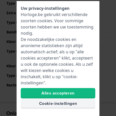
Type materiaal
Uw privacy-instellingen
Extra info
Stainless Steel Bracelet
Horloge.be gebruikt verschillende
soorten
cookies
. Voor sommige
Type band
Schakelband
soorten hebben we uw toestemming
Bandbreedte
22 mm
nodig.
De noodzakelijke cookies en
Kleur Band
Zwart
anonieme statistieken zijn altijd
Type sluiting
Vouwsluiting met
automatisch actief; als u op "alle
drukknoppen
cookies accepteren" klikt, accepteert
u ook de optionele cookies. Als u zelf
Kleur sluiting
Zwart
wilt kiezen welke cookies u
Type Bevestiging
Bandpennen
inschakelt, klikt u op "cookie-
instellingen".
Rechte aanzet
Nee
Alles accepteren
Cookie-instellingen
Onlangs bekeken