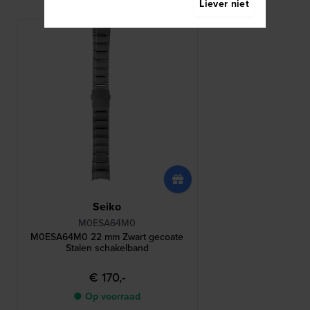
Liever niet
Seiko
M0ESA64M0
M0ESA64M0 22 mm Zwart gecoate
Stalen schakelband
€ 170,-
● Op voorraad