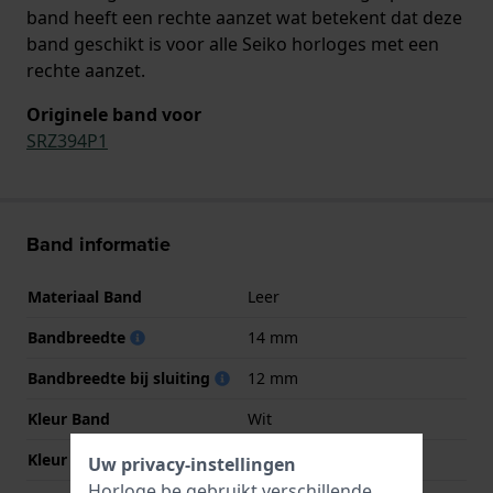
band heeft een rechte aanzet wat betekent dat deze
band geschikt is voor alle Seiko horloges met een
rechte aanzet.
Originele band voor
SRZ394P1
Band informatie
Materiaal Band
Leer
Bandbreedte
14 mm
Bandbreedte bij sluiting
12 mm
Kleur Band
Wit
Kleur stiksel
Wit
Uw privacy-instellingen
Horloge.be gebruikt verschillende