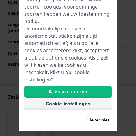
Type sluiting
Gesp
soorten
cookies
. Voor sommige
Kleur sluiting
Roségoud
soorten hebben we uw toestemming
nodig.
Lengte band op 12 uur
65 mm
De noodzakelijke cookies en
(mm)
anonieme statistieken zijn altijd
Lengte band op 6 uur (mm)
110 mm
automatisch actief; als u op "alle
cookies accepteren" klikt, accepteert
Type Bevestiging
Bandpennen
u ook de optionele cookies. Als u zelf
Rechte aanzet
Ja
wilt kiezen welke cookies u
inschakelt, klikt u op "cookie-
instellingen".
Alles accepteren
Onlangs bekeken
Cookie-instellingen
Liever niet