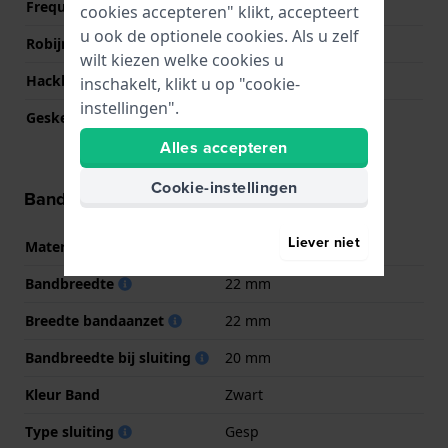
Frequentie
21600
cookies accepteren" klikt, accepteert
u ook de optionele cookies. Als u zelf
Robijnen
24
wilt kiezen welke cookies u
Hackbaar
Ja
inschakelt, klikt u op "cookie-
instellingen".
Geskeletonneerd
Nee
Alles accepteren
Cookie-instellingen
Band informatie
Liever niet
Materiaal Band
Siliconen
Bandbreedte
22 mm
Breedte bandaanzet
22 mm
Bandbreedte bij sluiting
20 mm
Kleur Band
Zwart
Type sluiting
Gesp