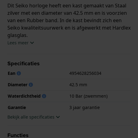
Dit Seiko horloge heeft een kast gemaakt van Staal
zilver met een diameter van 42.5 mm en is voorzien
van een Rubber band. In de kast bevindt zich een
Seiko kwaliteitsuurwerk en is afgewerkt met Hardlex
glasglas.
Lees meer
Het horloge is 10ATM. Dit betekent dat het horloge
geschikt is om mee te zwemmen. Verder wordt het
Specificaties
horloge geleverd met 3 jaar garantie.
Ean
4954628256034
.
Diameter
42.5 mm
Waterdichtheid
10 Bar (zwemmen)
Garantie
3 jaar garantie
Bekijk alle specificaties
Functies