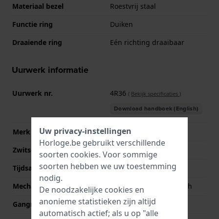
Materiaal bezel
Roestvrij staal
Functie ring
Duiken
Draaiende ring
Eén richting draaibaar
Uurwerk informatie
Uurwerk nr.
4R36
(
Bekijk specificaties
)
Download handboek (English)
Uw privacy-instellingen
Merk uurwerk
Seiko
Horloge.be gebruikt verschillende
Zwitsers uurwerk
Nee
soorten
cookies
. Voor sommige
soorten hebben we uw toestemming
Tijdsaanduiding
Analoog
nodig.
Mechanisme
Mechanisch automatisch
De noodzakelijke cookies en
anonieme statistieken zijn altijd
Gangreserve
41
automatisch actief; als u op "alle