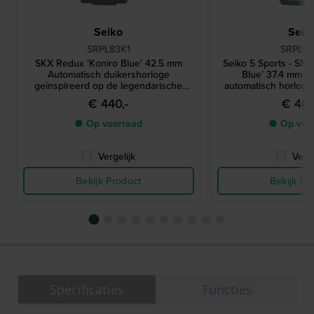
Seiko
Seik
SRPL83K1
SRPL55
SKX Redux 'Koniro Blue' 42.5 mm
Seiko 5 Sports - SNX
Automatisch duikershorloge
Blue’ 37.4 mm Ro
geïnspireerd op de legendarische
automatisch horlog
SKX399 uit 1998
€ 440,-
€ 400
● Op voorraad
● Op voo
Vergelijk
Verge
Bekijk Product
Bekijk Pr
Specificaties
Functies