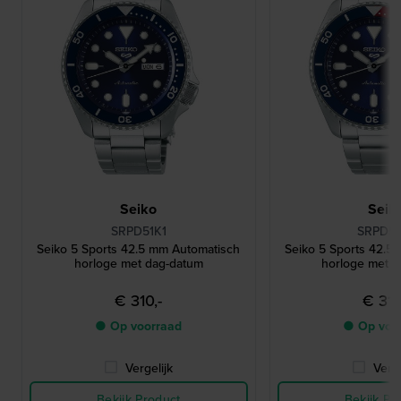
Seiko
Seik
SRPD51K1
SRPD53
Seiko 5 Sports 42.5 mm Automatisch
Seiko 5 Sports 42.5
horloge met dag-datum
horloge met P
€ 310,-
€ 310
● Op voorraad
● Op voo
Vergelijk
Verge
Bekijk Product
Bekijk Pr