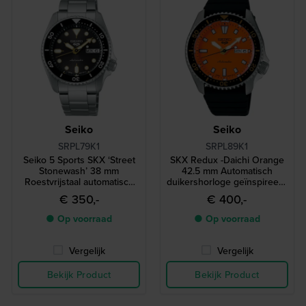
Seiko
Seiko
SRPL79K1
SRPL89K1
Seiko 5 Sports SKX ‘Street
SKX Redux -Daichi Orange
Stonewash’ 38 mm
42.5 mm Automatisch
Roestvrijstaal automatisch
duikershorloge geïnspireerd
duikerstijl horloge
op de legendarische
€ 350,-
€ 400,-
SKX399 uit 1998
● Op voorraad
● Op voorraad
Vergelijk
Vergelijk
Bekijk Product
Bekijk Product