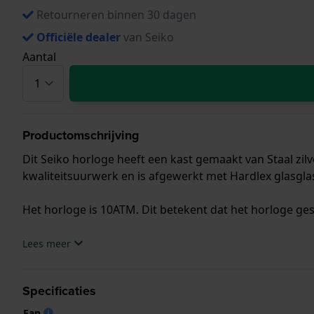
Retourneren binnen 30 dagen
Officiële dealer
van Seiko
Aantal
Productomschrijving
Dit Seiko horloge heeft een kast gemaakt van Staal zilv
kwaliteitsuurwerk en is afgewerkt met Hardlex glasgla
Het horloge is 10ATM. Dit betekent dat het horloge ge
.
Lees meer
Specificaties
Ean