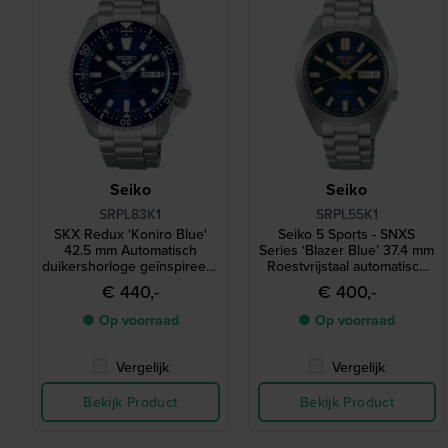
Seiko
Seiko
SRPL83K1
SRPL55K1
SKX Redux 'Koniro Blue'
Seiko 5 Sports - SNXS
42.5 mm Automatisch
Series ‘Blazer Blue’ 37.4 mm
duikershorloge geïnspireerd
Roestvrijstaal automatisch
op de legendarische
horloge met dag-datum
€ 440,-
€ 400,-
SKX399 uit 1998
● Op voorraad
● Op voorraad
Vergelijk
Vergelijk
Bekijk Product
Bekijk Product