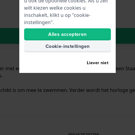
u ook de optionele cookies. Als u zelf
wilt kiezen welke cookies u
inschakelt, klikt u op "cookie-
instellingen".
Alles accepteren
In Winkelwagen
Cookie-instellingen
Liever niet
er met een diameter van 38 mm en is voorzien van een Staal 
s.
schikt is om mee te zwemmen. Verder wordt het horloge gel
4954628250766