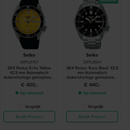
Bestseller
Seiko
Seiko
SRPL87K1
SRPL85K1
SKX Redux Ki-Iro Yellow
SKX Redux 'Kuro Black' 42.5
42.5 mm Automatisch
mm Automatisch
duikershorloge geïnspireerd
duikershorloge geïnspireerd
op de legendarische
op de legendarische
€ 400,-
€ 440,-
SKX399 uit 1998
SKX399 uit 1998
● Op voorraad
● Op voorraad
Vergelijk
Vergelijk
Bekijk Product
Bekijk Product