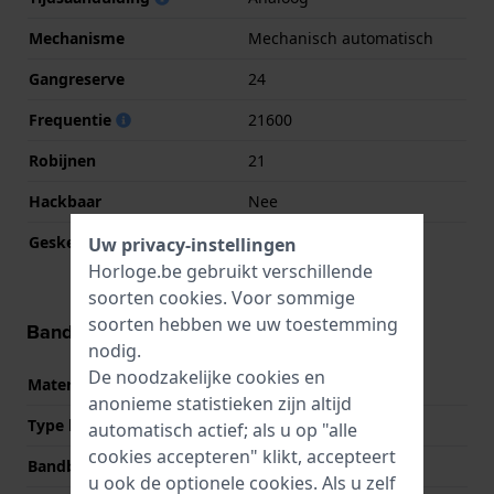
Mechanisme
Mechanisch automatisch
Gangreserve
24
Frequentie
21600
Robijnen
21
Hackbaar
Nee
Geskeletonneerd
Nee
Uw privacy-instellingen
Horloge.be gebruikt verschillende
soorten
cookies
. Voor sommige
soorten hebben we uw toestemming
Band informatie
nodig.
De noodzakelijke cookies en
Materiaal Band
Roestvrij staal
anonieme statistieken zijn altijd
Type band
Schakelband
automatisch actief; als u op "alle
cookies accepteren" klikt, accepteert
Bandbreedte
12 mm
u ook de optionele cookies. Als u zelf