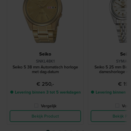
Seiko
Seik
SNKL48K1
SYMA3
Seiko 5 38 mm Automatisch horloge
Seiko 5 25 mm Bicol
met dag-datum
dameshorloge me
€ 250,-
€ 199
● Levering binnen 3 tot 5 werkdagen
● Levering binnen 3
Vergelijk
Verge
Bekijk Product
Bekijk Pr