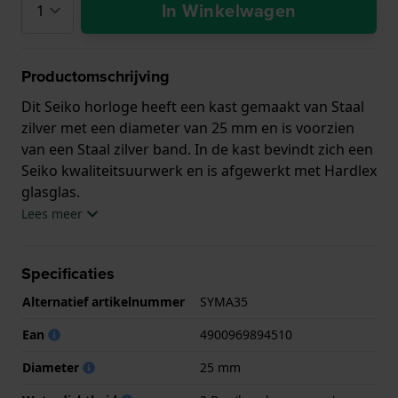
In Winkelwagen
Productomschrijving
Dit Seiko horloge heeft een kast gemaakt van Staal
zilver met een diameter van 25 mm en is voorzien
van een Staal zilver band. In de kast bevindt zich een
Seiko kwaliteitsuurwerk en is afgewerkt met Hardlex
glasglas.
Lees meer
Het horloge is 3ATM. Dit betekent dat het horloge
spatwaterdicht is.. Verder wordt het horloge
Specificaties
geleverd met 3 jaar garantie.
Alternatief artikelnummer
SYMA35
.
Ean
4900969894510
Diameter
25 mm