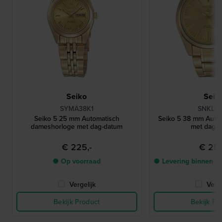
Seiko
Seik
SYMA38K1
SNKL48
Seiko 5 25 mm Automatisch
Seiko 5 38 mm Auto
dameshorloge met dag-datum
met dag-
€ 225,-
€ 250
● Op voorraad
● Levering binnen 3
Vergelijk
Verge
Bekijk Product
Bekijk Pr