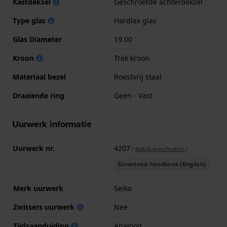
Kastdeksel
Geschroefde achterdeksel
Type glas
Hardlex glas
Glas Diameter
19.00
Kroon
Trek kroon
Materiaal bezel
Roestvrij staal
Draaiende ring
Geen - Vast
Uurwerk informatie
Uurwerk nr.
4207
(
Bekijk specificaties
)
Download handboek (English)
Merk uurwerk
Seiko
Zwitsers uurwerk
Nee
Tijdsaanduiding
Analoog