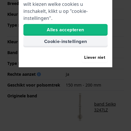
Breedte bandaanzet
12 mm
wilt kiezen welke cookies u
inschakelt, klikt u op "cookie-
Kleur Band
Bicolor
instellingen".
Type sluiting
Vouwsluiting met
Alles accepteren
drukknoppen
Cookie-instellingen
Kleur sluiting
Zilver
Band op maat gemaakt?
Ja
Liever niet
Type Bevestiging
Bandpennen
Rechte aanzet
Ja
Geschikt voor polsomtrek
150 mm - 200 mm
Originele band
band Seiko
3247LZ