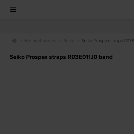
Horlogebandjes
Seiko
Seiko Prospex straps R03
Seiko Prospex straps R03E011J0 band