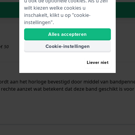
u ook de optionele cookies. Als u zelf
wilt kiezen welke cookies u
In Winkelwagen
inschakelt, klikt u op "cookie-
instellingen".
Alles accepteren
Cookie-instellingen
 € 50
Liever niet
 wordt aan het horloge bevestigd door middel van bandpen
rechte aanzet wat betekent dat deze band geschikt is voor 