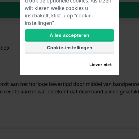
u ook de optionele cookies. Als u zelf
wilt kiezen welke cookies u
In Winkelwagen
inschakelt, klikt u op "cookie-
instellingen".
Alles accepteren
Cookie-instellingen
 € 50
Liever niet
 wordt aan het horloge bevestigd door middel van bandpen
n rechte aanzet wat betekent dat deze band alleen geschikt