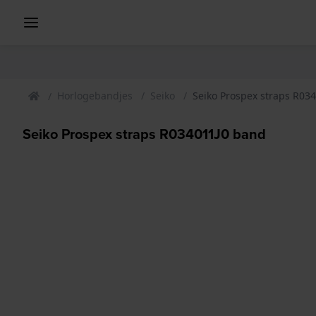
Horlogebandjes
Seiko
Seiko Prospex straps R03
Seiko Prospex straps R034011J0 band