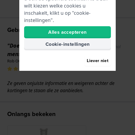
wilt kiezen welke cookies u
inschakelt, klikt u op "cookie-
instellingen".
Gebruikerservaringen
Alles accepteren
Cookie-instellingen
"Doe geen zaken met deze
Show original
text
mensen"
Liever niet
Rob OConnor · 2 april 2026
Ze geven onjuiste informatie en weigeren achter de
kortingen te staan die ze aanbieden.
Onlangs bekeken