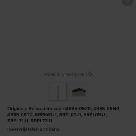
Afbeelding vergroten
Originele Seiko riem voor: 4R35-05Z0, 4R35-06H0,
4R35-06T0, SRPK61J1, SRPL07J1, SRPL09J1,
SRPL71J1, SRPL73J1
roestvrijstalen armband