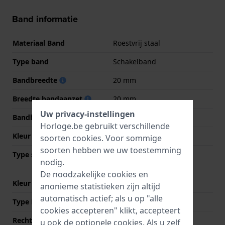
Band informatie
Materiaal Band
Roestvrij staal
Type band
Schakelband
Bandbreedte
20 mm
Breedte bandaanzet
20 mm
Uw privacy-instellingen
Bandbreedte bij sluiting
18 mm
Horloge.be gebruikt verschillende
Kleur Band
Zilver
soorten
cookies
. Voor sommige
soorten hebben we uw toestemming
Type sluiting
Vouwsluiting met
nodig.
drukknoppen
De noodzakelijke cookies en
Kleur sluiting
Zilver
anonieme statistieken zijn altijd
automatisch actief; als u op "alle
Type Bevestiging
Bandpennen
cookies accepteren" klikt, accepteert
Rechte aanzet
Nee
u ook de optionele cookies. Als u zelf