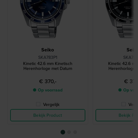
Seiko
Seik
SKA783P1
SKA785
Kinetic 42.6 mm Kinetisch
Kinetic 42.6 mm
Herenhorloge met Datum
Herenhorloge 
€ 370,-
€ 370
● Op voorraad
● Op voo
Vergelijk
Verge
Bekijk Product
Bekijk Pr