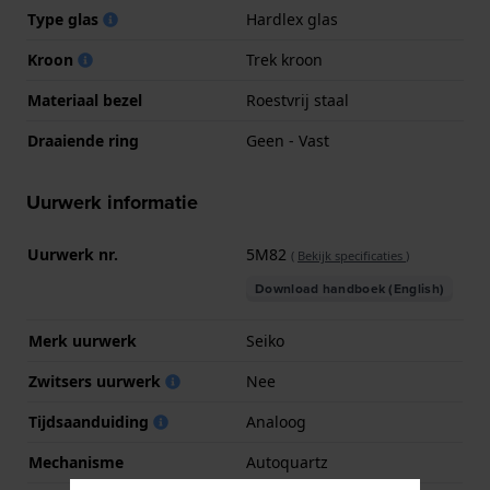
Type glas
Hardlex glas
Kroon
Trek kroon
Materiaal bezel
Roestvrij staal
Draaiende ring
Geen - Vast
Uurwerk informatie
Uurwerk nr.
5M82
(
Bekijk specificaties
)
Download handboek (English)
Merk uurwerk
Seiko
Zwitsers uurwerk
Nee
Tijdsaanduiding
Analoog
Mechanisme
Autoquartz