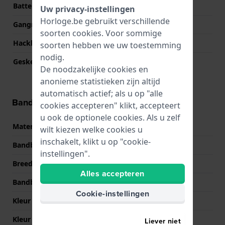
Batterij
MT920
Uw privacy-instellingen
Horloge.be gebruikt verschillende
Gangreserve
6
soorten
cookies
. Voor sommige
Hackbaar
Ja
soorten hebben we uw toestemming
nodig.
Geskeletonneerd
Nee
De noodzakelijke cookies en
anonieme statistieken zijn altijd
automatisch actief; als u op "alle
Band informatie
cookies accepteren" klikt, accepteert
u ook de optionele cookies. Als u zelf
Materiaal Band
Leer
wilt kiezen welke cookies u
inschakelt, klikt u op "cookie-
Bandbreedte
22 mm
instellingen".
Breedte bandaanzet
22 mm
Alles accepteren
Bandbreedte bij sluiting
20 mm
Cookie-instellingen
Kleur Band
Bruin
Kleur stiksel
Wit
Liever niet