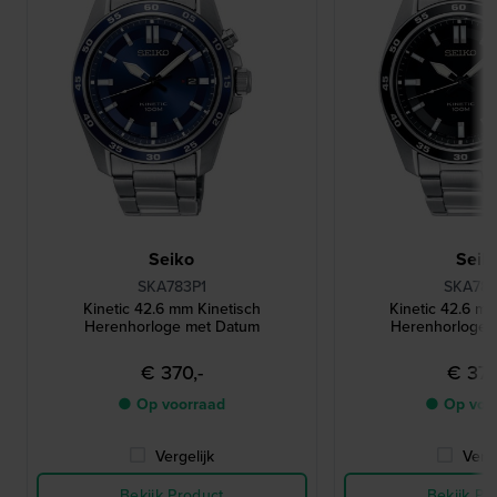
Seiko
Seik
SKA783P1
SKA785
Kinetic 42.6 mm Kinetisch
Kinetic 42.6 mm
Herenhorloge met Datum
Herenhorloge 
€ 370,-
€ 370
● Op voorraad
● Op voo
Vergelijk
Verge
Bekijk Product
Bekijk Pr