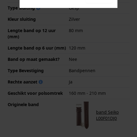
Type sluiting
Gesp
Kleur sluiting
Zilver
Lengte band op 12 uur
80 mm
(mm)
Lengte band op 6 uur (mm)
120 mm
Band op maat gemaakt?
Nee
Type Bevestiging
Bandpennen
Rechte aanzet
Ja
Geschikt voor polsomtrek
160 mm - 210 mm
Originele band
band Seiko
L00F01DJ0