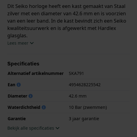
Dit Seiko horloge heeft een kast gemaakt van Staal
zilver met een diameter van 42.6 mm en is voorzien
van een leer band. In de kast bevindt zich een Seiko
kwaliteitsuurwerk en is afgewerkt met Hardlex
glasglas.
Lees meer
Het horloge is 10ATM. Dit betekent dat het horloge
geschikt is om mee te zwemmen. Verder wordt het
Specificaties
horloge geleverd met 3 jaar garantie.
Alternatief artikelnummer
SKA791
.
Ean
4954628225542
Diameter
42.6 mm
Waterdichtheid
10 Bar (zwemmen)
Garantie
3 jaar garantie
Bekijk alle specificaties