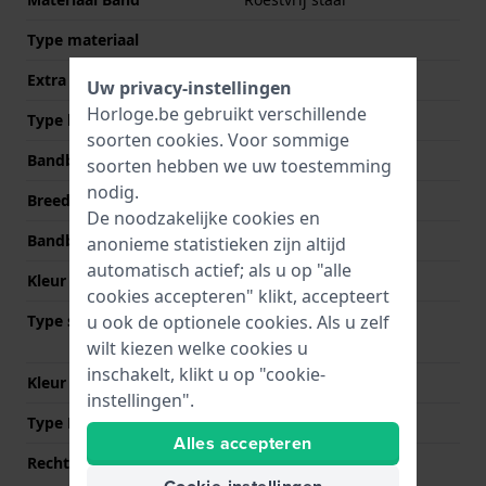
Type materiaal
Extra info
Stainless Steel Bracelet
Uw privacy-instellingen
Horloge.be gebruikt verschillende
Type band
Schakelband
soorten
cookies
. Voor sommige
Bandbreedte
14 mm
soorten hebben we uw toestemming
nodig.
Breedte bandaanzet
8 mm
De noodzakelijke cookies en
Bandbreedte bij sluiting
12.5 mm
anonieme statistieken zijn altijd
automatisch actief; als u op "alle
Kleur Band
Goud
cookies accepteren" klikt, accepteert
Type sluiting
Vlindersluiting met
u ook de optionele cookies. Als u zelf
drukknoppen
wilt kiezen welke cookies u
inschakelt, klikt u op "cookie-
Kleur sluiting
Goud
instellingen".
Type Bevestiging
Bandpennen
Alles accepteren
Rechte aanzet
Nee