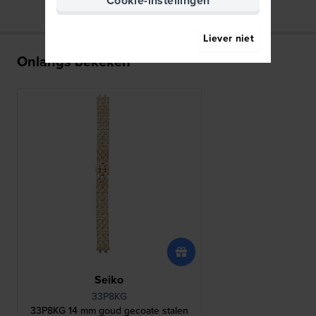
Cookie-instellingen
Liever niet
Onlangs bekeken
Seiko
33P8KG
33P8KG 14 mm goud gecoate stalen