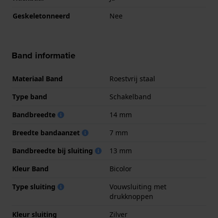
Geskeletonneerd
Nee
Band informatie
Materiaal Band
Roestvrij staal
Type band
Schakelband
Bandbreedte
14 mm
Breedte bandaanzet
7 mm
Bandbreedte bij sluiting
13 mm
Kleur Band
Bicolor
Type sluiting
Vouwsluiting met
drukknoppen
Kleur sluiting
Zilver