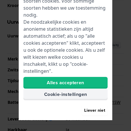
soorten
cookies
. Voor sommige
Kroon
Trek kroon
soorten hebben we uw toestemming
nodig.
Uurwerk informatie
De noodzakelijke cookies en
anonieme statistieken zijn altijd
automatisch actief; als u op "alle
Uurwerk nr.
6N01
(
Bekijk specificaties
)
cookies accepteren" klikt, accepteert
Download handboek (English)
u ook de optionele cookies. Als u zelf
wilt kiezen welke cookies u
Merk uurwerk
Seiko
inschakelt, klikt u op "cookie-
Zwitsers uurwerk
Nee
instellingen".
Tijdsaanduiding
Analoog
Alles accepteren
Mechanisme
Quartz
Cookie-instellingen
Batterij
Renata R364 364 / SR621SW
Batterij
Liever niet
Levensduur batterij
36 Maanden
Hackbaar
Ja