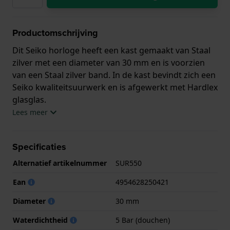
Productomschrijving
Dit Seiko horloge heeft een kast gemaakt van Staal
zilver met een diameter van 30 mm en is voorzien
van een Staal zilver band. In de kast bevindt zich een
Seiko kwaliteitsuurwerk en is afgewerkt met Hardlex
glasglas.
Lees meer
Het horloge is 5ATM. Dit betekent dat het horloge
geschikt is om mee te douchen. Verder wordt het
Specificaties
horloge geleverd met 3 jaar garantie.
Alternatief artikelnummer
SUR550
.
Ean
4954628250421
Diameter
30 mm
Waterdichtheid
5 Bar (douchen)