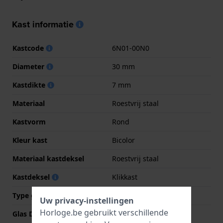
Kast informatie
Kastcode
6N01-00N0
Diameter
30 mm
Kastdikte
7 mm
Materiaal
Roestvrij staal
Kastvorm
Rond
Kleur kast
Bicolor
Materiaal kastdeksel
Roestvrij staal
Kastdeksel
Klikkast
Type glas
Hardlex glas
Uw privacy-instellingen
Horloge.be gebruikt verschillende
Glas Diameter
23.50