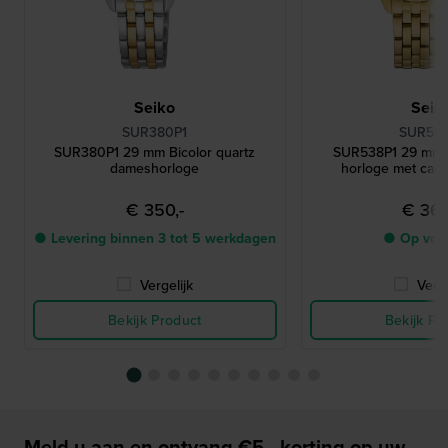
Seiko
Seik
SUR380P1
SUR538
SUR380P1 29 mm Bicolor quartz
SUR538P1 29 mm R
dameshorloge
horloge met cab
€ 350,-
€ 360
● Levering binnen 3 tot 5 werkdagen
● Op voo
Vergelijk
Verge
Bekijk Product
Bekijk Pr
Meld u aan en ontvang €5,- korting op uw