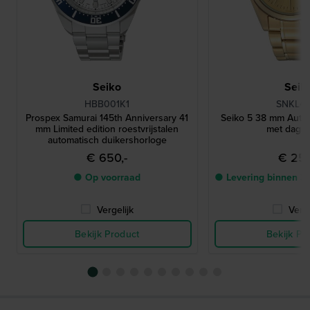
Seiko
Seik
HBB001K1
SNKL48
Prospex Samurai 145th Anniversary 41
Seiko 5 38 mm Auto
mm Limited edition roestvrijstalen
met dag-
automatisch duikershorloge
€ 650,-
€ 250
● Op voorraad
● Levering binnen 3
Vergelijk
Verge
Bekijk Product
Bekijk Pr