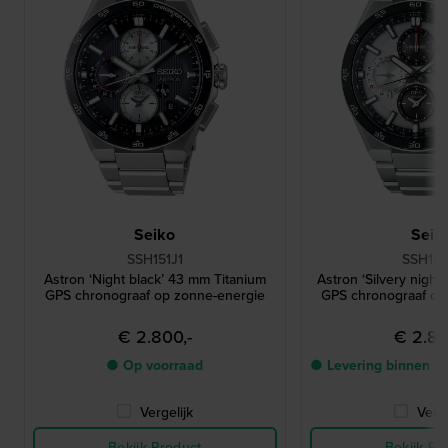
Seiko
Seik
SSH151J1
SSH153
Astron ‘Night black’ 43 mm Titanium
Astron ‘Silvery night
GPS chronograaf op zonne-energie
GPS chronograaf op
€ 2.800,-
€ 2.80
● Op voorraad
● Levering binnen 3
Vergelijk
Verge
Bekijk Product
Bekijk Pr