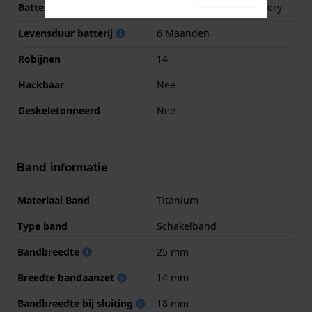
Batterij
Solar rechargeable battery
Levensduur batterij
6 Maanden
Robijnen
14
Hackbaar
Nee
Geskeletonneerd
Nee
Band informatie
Materiaal Band
Titanium
Type band
Schakelband
Bandbreedte
25 mm
Breedte bandaanzet
14 mm
Bandbreedte bij sluiting
18 mm