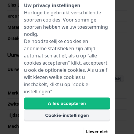
Uw privacy-instellingen
Glas Diameter
35.00
Horloge.be gebruikt verschillende
Kroon
Trek kroon
soorten
cookies
. Voor sommige
soorten hebben we uw toestemming
Materiaal bezel
Keramiek
nodig.
Draaiende ring
Geen - Vast
De noodzakelijke cookies en
anonieme statistieken zijn altijd
Uurwerk informatie
automatisch actief; als u op "alle
cookies accepteren" klikt, accepteert
Uurwerk nr.
5X83
u ook de optionele cookies. Als u zelf
(
Bekijk specificaties
)
wilt kiezen welke cookies u
Download handboek (English)
inschakelt, klikt u op "cookie-
instellingen".
Merk uurwerk
Seiko
Alles accepteren
Zwitsers uurwerk
Nee
Cookie-instellingen
Tijdsaanduiding
Analoog
Mechanisme
Solar Quartz
Liever niet