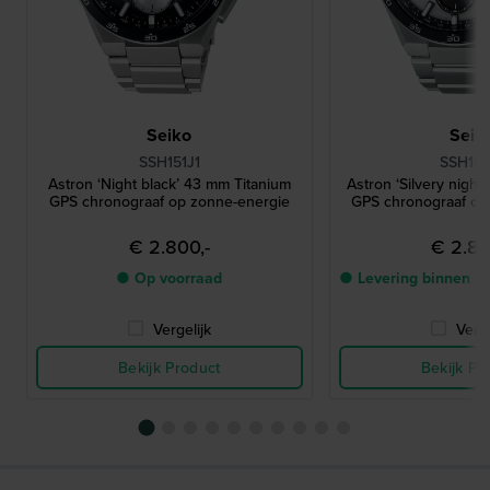
Seiko
Seik
SSH151J1
SSH153
Astron ‘Night black’ 43 mm Titanium
Astron ‘Silvery night
GPS chronograaf op zonne-energie
GPS chronograaf op
€ 2.800,-
€ 2.80
● Op voorraad
● Levering binnen 3
Vergelijk
Verge
Bekijk Product
Bekijk Pr