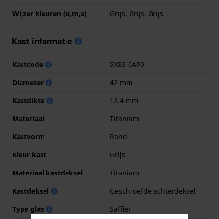
Wijzer kleuren (u,m,s)
Grijs, Grijs, Grijs
Kast informatie
Kastcode
5X83-0AP0
Diameter
42 mm
Kastdikte
12.4 mm
Materiaal
Titanium
Kastvorm
Rond
Kleur kast
Grijs
Materiaal kastdeksel
Titanium
Kastdeksel
Geschroefde achterdeksel
Type glas
Saffier