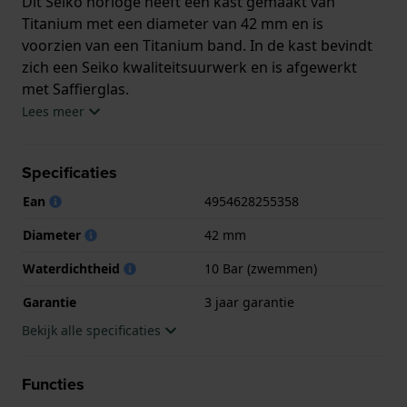
Dit Seiko horloge heeft een kast gemaakt van
Titanium met een diameter van 42 mm en is
voorzien van een Titanium band. In de kast bevindt
zich een Seiko kwaliteitsuurwerk en is afgewerkt
met Saffierglas.
Lees meer
Het horloge is 10ATM. Dit betekent dat het horloge
geschikt is om mee te zwemmen. Verder wordt het
Specificaties
horloge geleverd met 3 jaar garantie.
Ean
4954628255358
.
Diameter
42 mm
Waterdichtheid
10 Bar (zwemmen)
Garantie
3 jaar garantie
Bekijk alle specificaties
Functies