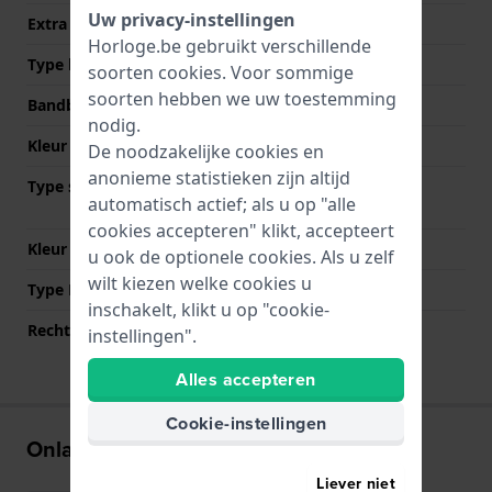
Uw privacy-instellingen
Extra info
Stainless Steel Bracelet
Horloge.be gebruikt verschillende
Type band
Schakelband
soorten
cookies
. Voor sommige
soorten hebben we uw toestemming
Bandbreedte
24 mm
nodig.
Kleur Band
Zwart
De noodzakelijke cookies en
anonieme statistieken zijn altijd
Type sluiting
Vouwsluiting met
automatisch actief; als u op "alle
drukknoppen
cookies accepteren" klikt, accepteert
Kleur sluiting
Zwart
u ook de optionele cookies. Als u zelf
wilt kiezen welke cookies u
Type Bevestiging
Bandpennen
inschakelt, klikt u op "cookie-
Rechte aanzet
Nee
instellingen".
Alles accepteren
Cookie-instellingen
Onlangs bekeken
Liever niet