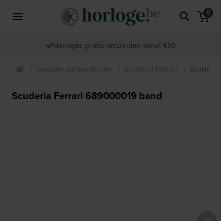
0
Horloges gratis verzonden vanaf €50
Speciale aanbiedingen
Scuderia Ferrari
Scuderia
Scuderia Ferrari 689000019 band