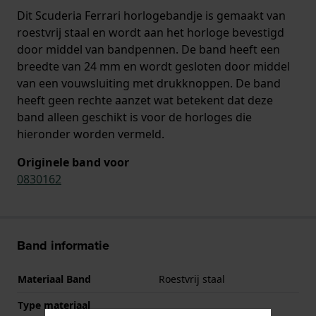
Dit Scuderia Ferrari horlogebandje is gemaakt van
roestvrij staal en wordt aan het horloge bevestigd
door middel van bandpennen. De band heeft een
breedte van 24 mm en wordt gesloten door middel
van een vouwsluiting met drukknoppen. De band
heeft geen rechte aanzet wat betekent dat deze
band alleen geschikt is voor de horloges die
hieronder worden vermeld.
Originele band voor
0830162
Band informatie
Materiaal Band
Roestvrij staal
Type materiaal