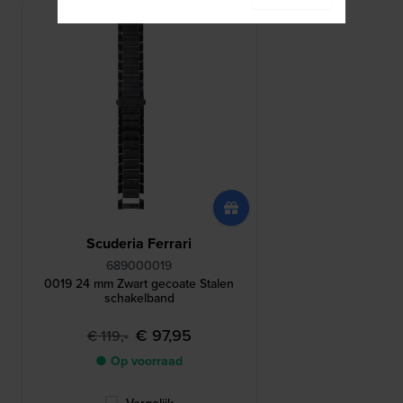
Scuderia Ferrari
689000019
0019 24 mm Zwart gecoate Stalen
schakelband
€ 97,95
€ 119,-
● Op voorraad