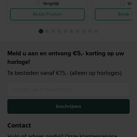
Vergelijk
Verge
Bekijk Product
Bekijk Pr
Meld u aan en ontvang €5,- korting op uw
horloge!
Te besteden vanaf €75,- (alleen op horloges)
Inschrijven
Contact
Hulp of advies nodig? Onze klantenservice