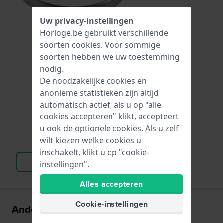
Uw privacy-instellingen
Horloge.be gebruikt verschillende
soorten
cookies
. Voor sommige
Renata
soorten hebben we uw toestemming
CR1632
nodig.
CR1632
De noodzakelijke cookies en
anonieme statistieken zijn altijd
automatisch actief; als u op "alle
€ 5,-
cookies accepteren" klikt, accepteert
● Op voorraad
u ook de optionele cookies. Als u zelf
wilt kiezen welke cookies u
Vergelijk
inschakelt, klikt u op "cookie-
Bekijk Product
instellingen".
Alles accepteren
Cookie-instellingen
Anderen kochten ook