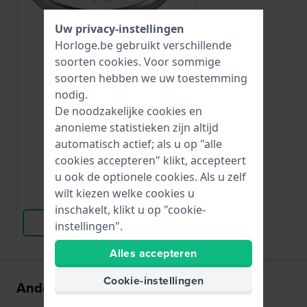
Uw privacy-instellingen
Horloge.be gebruikt verschillende
soorten
cookies
. Voor sommige
Renata
soorten hebben we uw toestemming
CR1225
nodig.
CR1225
De noodzakelijke cookies en
anonieme statistieken zijn altijd
automatisch actief; als u op "alle
€ 5,-
cookies accepteren" klikt, accepteert
● Op voorraad
u ook de optionele cookies. Als u zelf
wilt kiezen welke cookies u
Vergelijk
inschakelt, klikt u op "cookie-
Bekijk Product
instellingen".
Alles accepteren
Cookie-instellingen
Anderen kochten ook