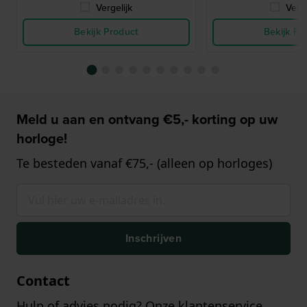
Vergelijk
Verge
Bekijk Product
Bekijk Pr
Meld u aan en ontvang €5,- korting op uw
horloge!
Te besteden vanaf €75,- (alleen op horloges)
Inschrijven
Contact
Hulp of advies nodig? Onze klantenservice