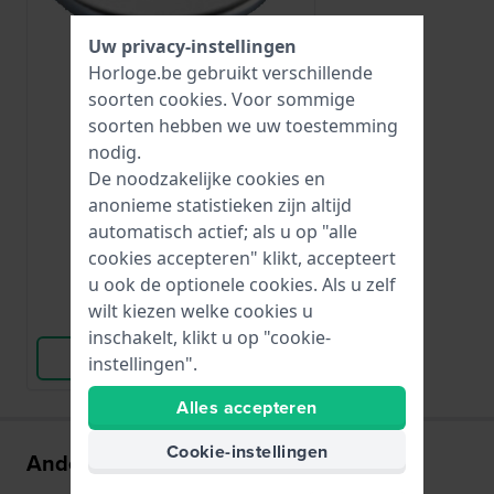
Uw privacy-instellingen
Horloge.be gebruikt verschillende
soorten
cookies
. Voor sommige
Renata
soorten hebben we uw toestemming
CR1220
nodig.
CR1220
De noodzakelijke cookies en
anonieme statistieken zijn altijd
automatisch actief; als u op "alle
€ 5,-
cookies accepteren" klikt, accepteert
● Op voorraad
u ook de optionele cookies. Als u zelf
wilt kiezen welke cookies u
Vergelijk
inschakelt, klikt u op "cookie-
Bekijk Product
instellingen".
Alles accepteren
Cookie-instellingen
Anderen kochten ook