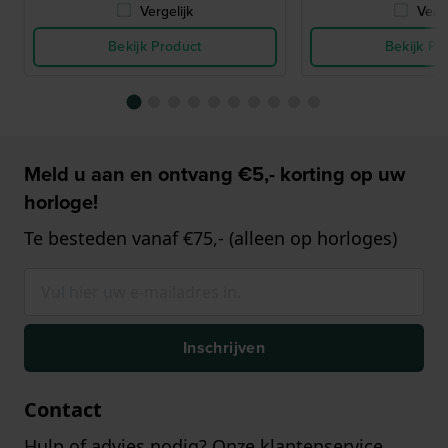
Vergelijk
Verge
Bekijk Product
Bekijk Pr
Meld u aan en ontvang €5,- korting op uw
horloge!
Te besteden vanaf €75,- (alleen op horloges)
Inschrijven
Contact
Hulp of advies nodig? Onze klantenservice