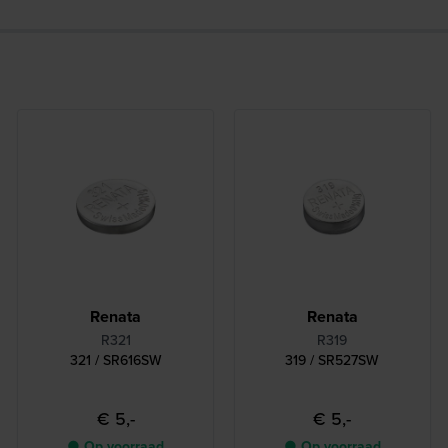
Renata
Renata
R321
R319
321 / SR616SW
319 / SR527SW
€ 5,-
€ 5,-
● Op voorraad
● Op voorraad