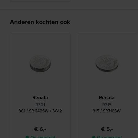
Anderen kochten ook
Renata
Renata
R301
R315
301 / SR1142SW / SG12
315 / SR716SW
€ 6,-
€ 5,-
● Op voorraad
● Op voorraad