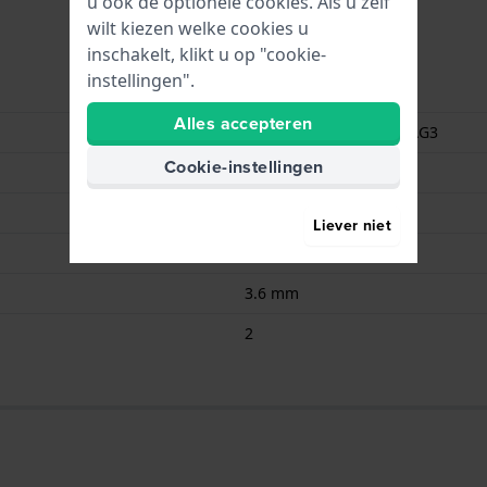
u ook de optionele cookies. Als u zelf
wilt kiezen welke cookies u
inschakelt, klikt u op "cookie-
instellingen".
Renata
Alles accepteren
384 / SR736SW / SG3 / AG3
Cookie-instellingen
1.55
45.00
Liever niet
7.9 mm
3.6 mm
2