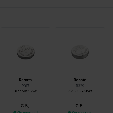
Renata
Renata
R317
R329
317 / SR516SW
329 / SR731SW
€ 5,-
€ 5,-
● Op voorraad
● Op voorraad