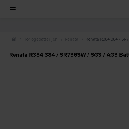
Horlogebatterijen
Renata
Renata R384 384 / SR7
Renata R384 384 / SR736SW / SG3 / AG3 Batt